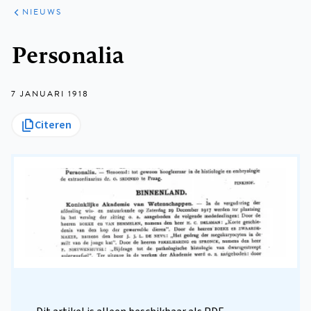
ARTIKELEN
HET
NIEUWS
KORT
Kruimelpad
Personalia
7 JANUARI 1918
Citeren