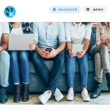
INLOGGEN
MENU
Top
navigation
IN