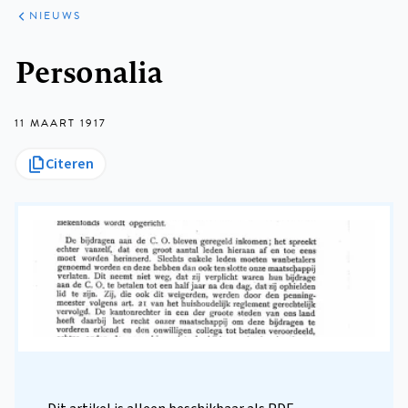
ARTIKELEN
HET
NIEUWS
KORT
Kruimelpad
Personalia
11 MAART 1917
Citeren