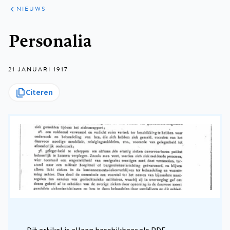
ARTIKELEN
HET
NIEUWS
KORT
Kruimelpad
Personalia
21 JANUARI 1917
Citeren