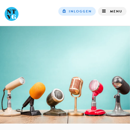
INLOGGEN
MENU
Top
navigation
IN