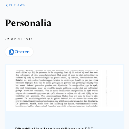
ARTIKELEN
HET
NIEUWS
KORT
Kruimelpad
Personalia
29 APRIL 1917
Citeren