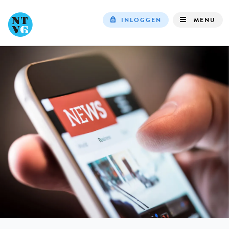
INLOGGEN
MENU
Top
navigation
IN