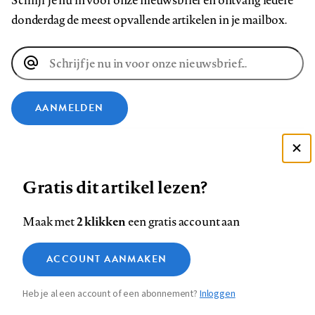
Schrijf je nu in voor onze nieuwsbrief en ontvang iedere
donderdag de meest opvallende artikelen in je mailbox.
E-
mailadres
AANMELDEN
VOLG ONS OP
Deze site gebruikt cookies
Gratis dit artikel lezen?
Zie onze cookie policy
Volg
Volg
Volg
Volg
Volg
Volg
ACCEPTEER AANBEVOLEN INSTELLINGEN
ons
ons
2 klikken
ons
ons
ons
ons
Maak met
een gratis account aan
op
op
op
op
op
op
Contact
Colofon
Disclaimer
Privacy
About us
Functionele cookies
Footer
ACCOUNT AANMAKEN
Facebook
LinkedIn
Bluesky
Instagram
YouTube
Pinterest
Medische vragen verdienen
Sluiten
Analytische cookies
betrouwbare antwoorden
navigation
Heb je al een account of een abonnement?
Inloggen
Marketing cookies
STEL ZE NU AAN ASK NTVG