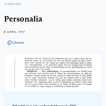
ARTIKELEN
HET
NIEUWS
KORT
Kruimelpad
Personalia
8 APRIL 1917
Citeren