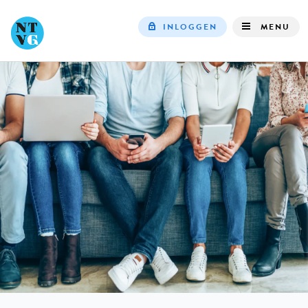
INLOGGEN
MENU
Top
navigation
IN