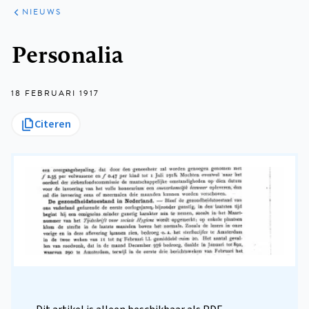
ARTIKELEN
HET
NIEUWS
KORT
Kruimelpad
Personalia
18 FEBRUARI 1917
Citeren