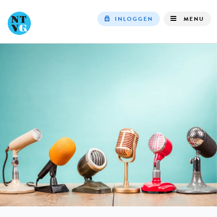
INLOGGEN
MENU
Top
navigation
IN