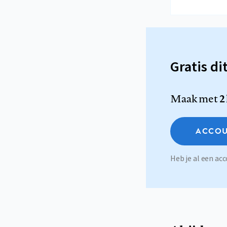
Gratis di
Maak met
2
ACCOU
Heb je al een a