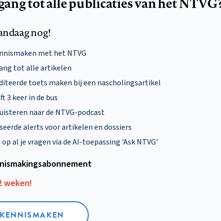
egang tot alle publicaties van het NTVG
andaag nog!
ennismaken met het NTVG
ng tot alle artikelen
diteerde toets maken bij een nascholingsartikel
ft 3 keer in de bus
uisteren naar de NTVG-podcast
eerde alerts voor artikelen en dossiers
p al je vragen via de AI-toepassing 'Ask NTVG'
nismakings­abonnement
12 weken!
L KENNISMAKEN