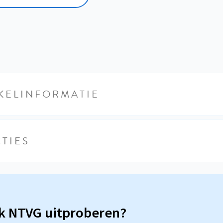
KELINFORMATIE
TIES
sk NTVG uitproberen?