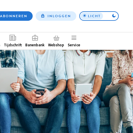
ABONNEREN
INLOGGEN
LICHT
Top
nav
ntair
s
Tijdschrift
Banenbank
Webshop
Service