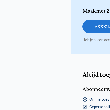
Maak met
2
ACCOU
Heb je al een a
Altijd to
Abonneer v
Online toega
Gepersonalis