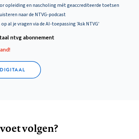
oor opleiding en nascholing mét geaccrediteerde toetsen
uisteren naar de NTVG-podcast
p al je vragen via de AI-toepassing 'Ask NTVG'
itaal ntvg abonnement
aand!
 DIGITAAL
 voet volgen?