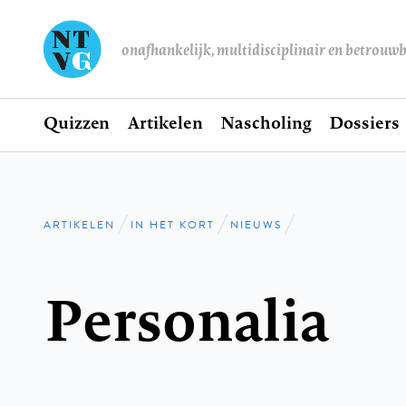
onafhankelijk, multidisciplinair en betrouw
Home
Quizzen
Artikelen
Nascholing
Dossiers
Hoofdnavigatie
ARTIKELEN
IN HET KORT
NIEUWS
Kruimelpad
Personalia