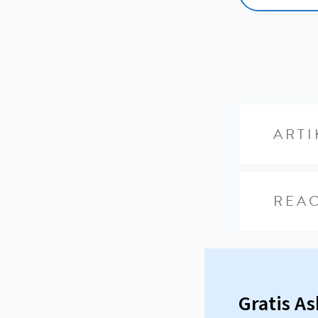
ARTI
REAC
Gratis A