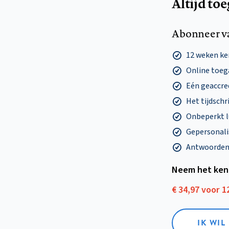
Altijd to
Abonneer v
12 weken k
Online toega
Eén geaccre
Het tijdschri
Onbeperkt l
Gepersonalis
Antwoorden o
Neem het ken
€ 34,97 voor 
IK WI