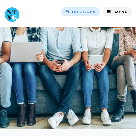
INLOGGEN
MENU
Top
navigation
IN