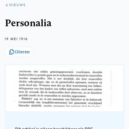
ARTIKELEN
HET
NIEUWS
KORT
Kruimelpad
Personalia
19 MEI 1916
Citeren