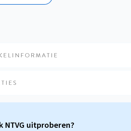
KELINFORMATIE
TIES
sk NTVG uitproberen?