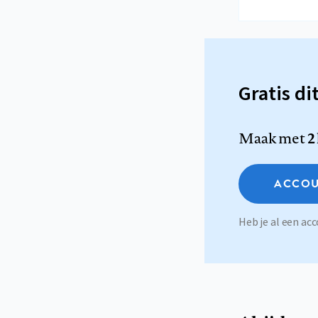
Gratis di
Maak met
2
ACCOU
Heb je al een a