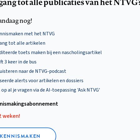
egang tot alle publicaties van het NTVG
andaag nog!
ennismaken met het NTVG
ng tot alle artikelen
diteerde toets maken bij een nascholingsartikel
ft 3 keer in de bus
uisteren naar de NTVG-podcast
eerde alerts voor artikelen en dossiers
p al je vragen via de AI-toepassing 'Ask NTVG'
nismakings­abonnement
12 weken!
L KENNISMAKEN