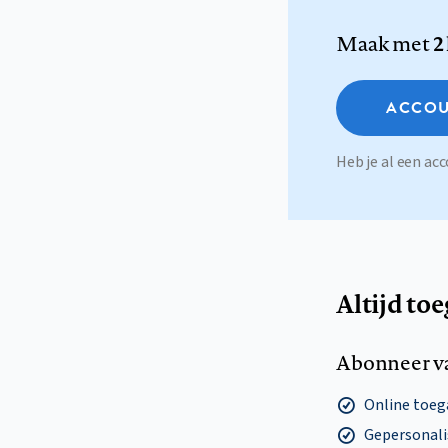
Maak met
2
ACCOU
Heb je al een a
Altijd to
Abonneer v
Online toega
Gepersonalis