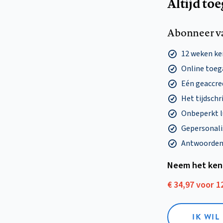
Altijd to
Abonneer v
12 weken k
Online toega
Eén geaccre
Het tijdschri
Onbeperkt l
Gepersonalis
Antwoorden o
Neem het ken
€ 34,97 voor 
IK WI