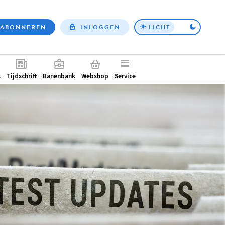
ABONNEREN
INLOGGEN
LICHT
Top
nav
ntair
s
Tijdschrift
Banenbank
Webshop
Service