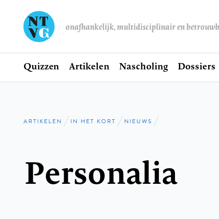
onafhankelijk, multidisciplinair en betrouw
Home
Quizzen
Artikelen
Nascholing
Dossiers
Hoofdnavigatie
ARTIKELEN
IN HET KORT
NIEUWS
Kruimelpad
Personalia