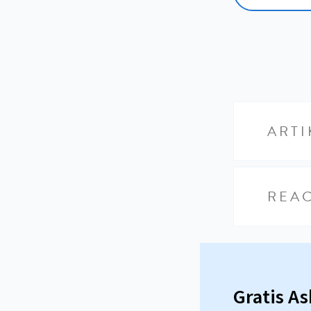
ARTI
REAC
Gratis A