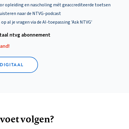
oor opleiding en nascholing mét geaccrediteerde toetsen
uisteren naar de NTVG-podcast
p al je vragen via de AI-toepassing 'Ask NTVG'
itaal ntvg abonnement
aand!
 DIGITAAL
 voet volgen?