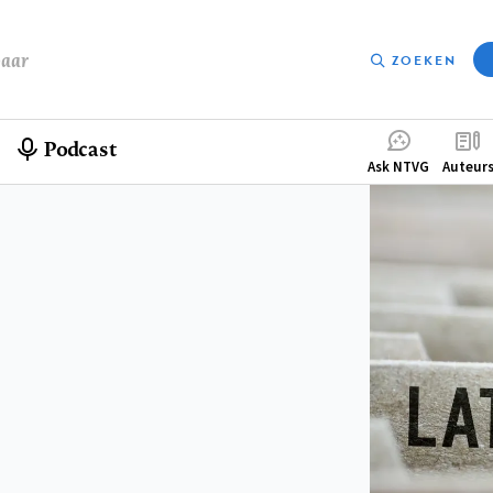
baar
ZOEKEN
Podcast
Compleme
Ask NTVG
Auteur
menu