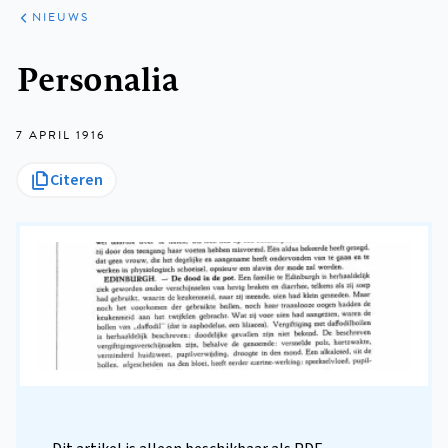
ARTIKELEN
HET
NIEUWS
KORT
Kruimelpad
Personalia
7 APRIL 1916
Citeren