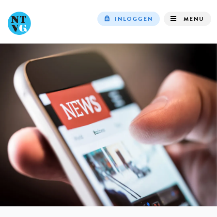
INLOGGEN
MENU
Top
navigation
IN