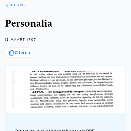
ARTIKELEN
HET
NIEUWS
KORT
Kruimelpad
Personalia
18 MAART 1907
Citeren