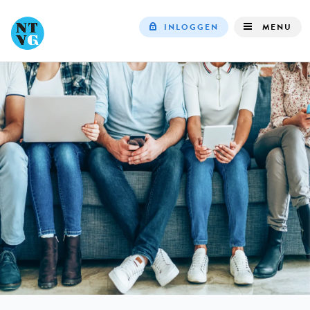
INLOGGEN
MENU
Top
navigation
IN