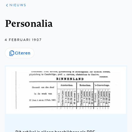
ARTIKELEN
HET
NIEUWS
KORT
Kruimelpad
Personalia
4 FEBRUARI 1907
Citeren