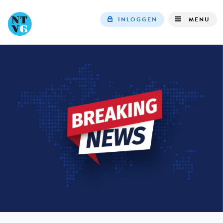
INLOGGEN
MENU
Top
navigation
IN