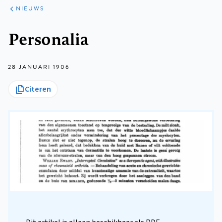
ARTIKELEN
HET
NIEUWS
KORT
Kruimelpad
Personalia
28 JANUARI 1906
Citeren