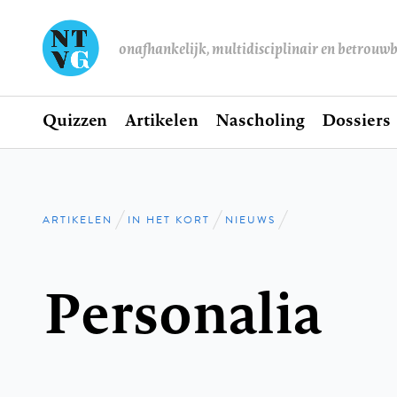
onafhankelijk, multidisciplinair en betrouw
Home
Quizzen
Artikelen
Nascholing
Dossiers
Hoofdnavigatie
ARTIKELEN
IN HET KORT
NIEUWS
Kruimelpad
Personalia