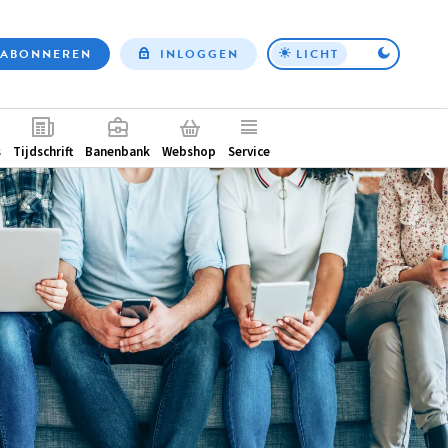
ABONNEREN
INLOGGEN
LICHT
Top
nav
ntair
s
Tijdschrift
Banenbank
Webshop
Service