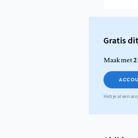
Gratis di
Maak met
2
ACCOU
Heb je al een a