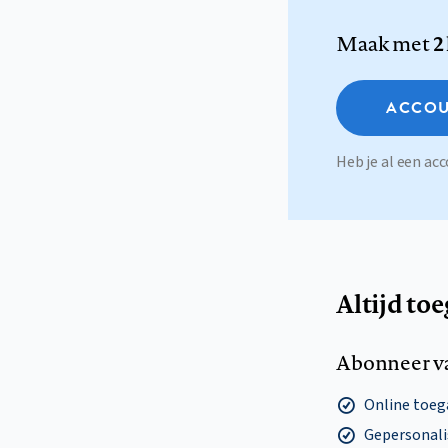
Maak met
2
ACCOU
Heb je al een a
Altijd to
Abonneer v
Online toega
Gepersonalis