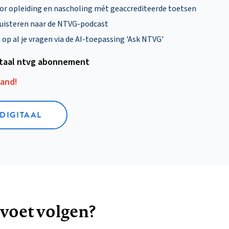
oor opleiding en nascholing mét geaccrediteerde toetsen
uisteren naar de NTVG-podcast
p al je vragen via de AI-toepassing 'Ask NTVG'
itaal ntvg abonnement
aand!
 DIGITAAL
 voet volgen?