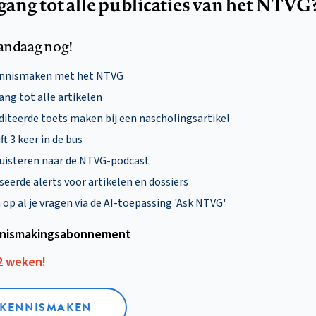
egang tot alle publicaties van het NTVG
andaag nog!
ennismaken met het NTVG
ng tot alle artikelen
diteerde toets maken bij een nascholingsartikel
ft 3 keer in de bus
uisteren naar de NTVG-podcast
eerde alerts voor artikelen en dossiers
p al je vragen via de AI-toepassing 'Ask NTVG'
nismakings­abonnement
12 weken!
L KENNISMAKEN