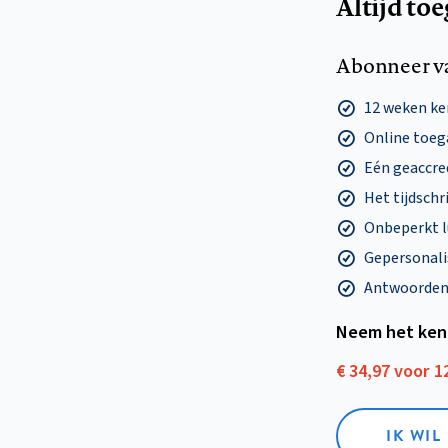
Altijd to
Abonneer v
12 weken k
Online toega
Eén geaccre
Het tijdschri
Onbeperkt l
Gepersonalis
Antwoorden o
Neem het ken
€ 34,97 voor 
IK WI