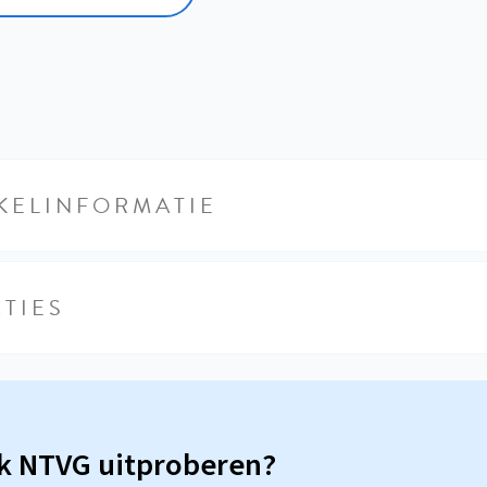
KELINFORMATIE
TIES
sk NTVG uitproberen?