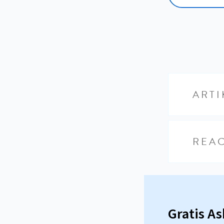
ARTI
REAC
Gratis A