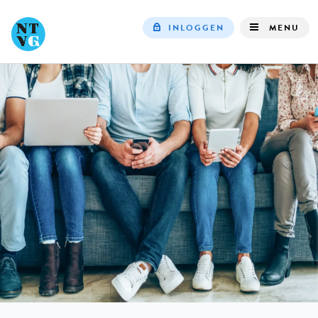
INLOGGEN
MENU
Top
navigation
IN