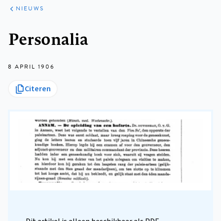
ARTIKELEN
HET
NIEUWS
KORT
Kruimelpad
Personalia
8 APRIL 1906
Citeren