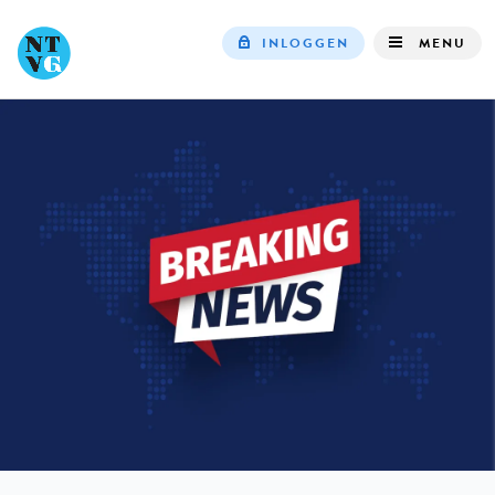
INLOGGEN
MENU
Top
navigation
IN