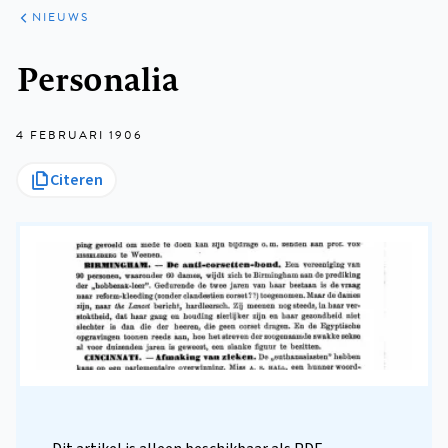
ARTIKELEN
HET
NIEUWS
KORT
Kruimelpad
Personalia
4 FEBRUARI 1906
Citeren