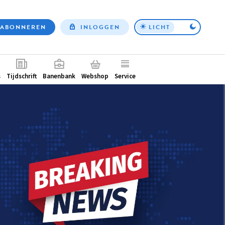
ABONNEREN
INLOGGEN
LICHT
Top
nav
ntair
s
Tijdschrift
Banenbank
Webshop
Service