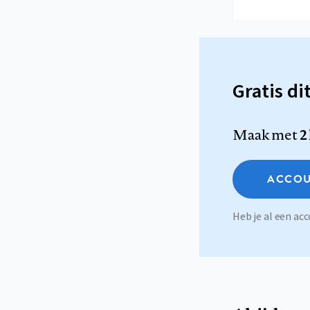
Gratis di
Maak met
2
ACCOU
Heb je al een a