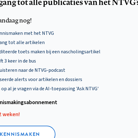
egang tot alle publicaties van het NTVG
andaag nog!
ennismaken met het NTVG
ng tot alle artikelen
diteerde toets maken bij een nascholingsartikel
ft 3 keer in de bus
uisteren naar de NTVG-podcast
eerde alerts voor artikelen en dossiers
p al je vragen via de AI-toepassing 'Ask NTVG'
nismakings­abonnement
12 weken!
L KENNISMAKEN