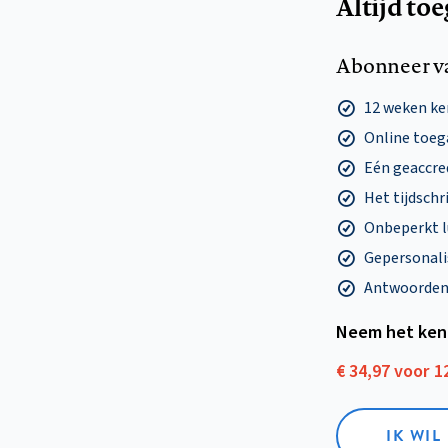
Altijd to
Abonneer v
12 weken k
Online toega
Eén geaccre
Het tijdschri
Onbeperkt l
Gepersonalis
Antwoorden o
Neem het ken
€ 34,97 voor 
IK WI