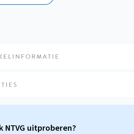
KELINFORMATIE
TIES
sk NTVG uitproberen?