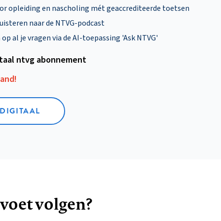
oor opleiding en nascholing mét geaccrediteerde toetsen
uisteren naar de NTVG-podcast
p al je vragen via de AI-toepassing 'Ask NTVG'
itaal ntvg abonnement
aand!
 DIGITAAL
 voet volgen?