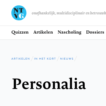
onafhankelijk, multidisciplinair en betrouw
Home
Quizzen
Artikelen
Nascholing
Dossiers
Hoofdnavigatie
ARTIKELEN
IN HET KORT
NIEUWS
Kruimelpad
Personalia