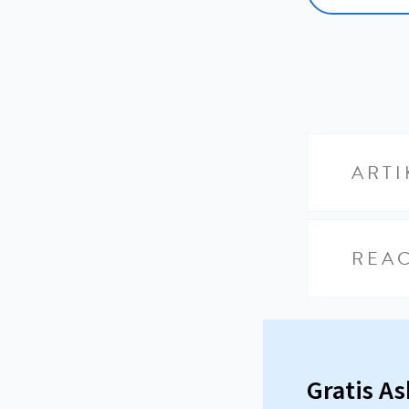
ARTI
REAC
Gratis A