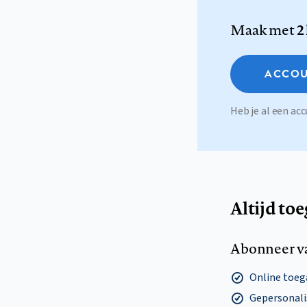
Maak met
2
ACCOU
Heb je al een a
Altijd to
Abonneer v
Online toega
Gepersonalis