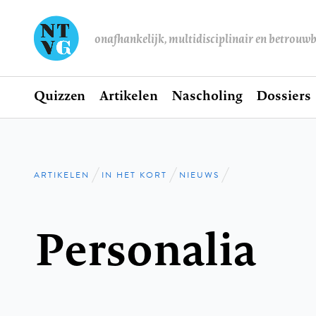
onafhankelijk, multidisciplinair en betrouw
Home
Quizzen
Artikelen
Nascholing
Dossiers
Hoofdnavigatie
ARTIKELEN
IN HET KORT
NIEUWS
Kruimelpad
Personalia