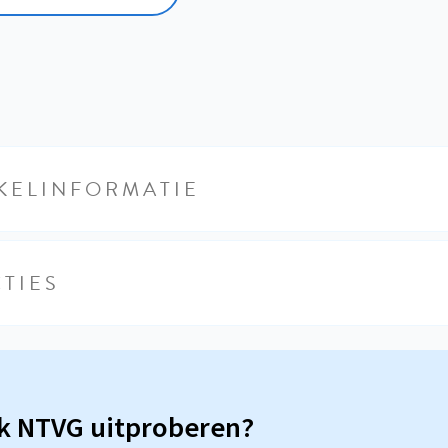
KELINFORMATIE
TIES
sk NTVG uitproberen?