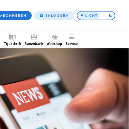
ABONNEREN
INLOGGEN
LICHT
Top
nav
ntair
s
Tijdschrift
Banenbank
Webshop
Service