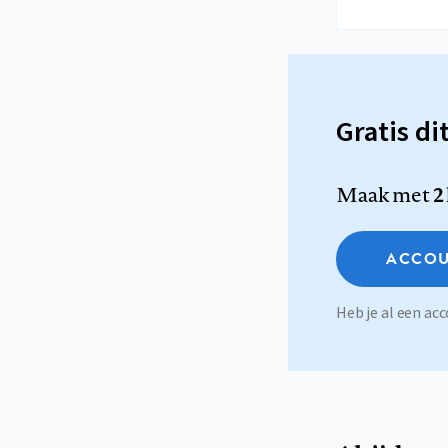
Gratis di
Maak met
2
ACCOU
Heb je al een a