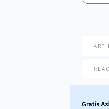
ARTI
REAC
Gratis A