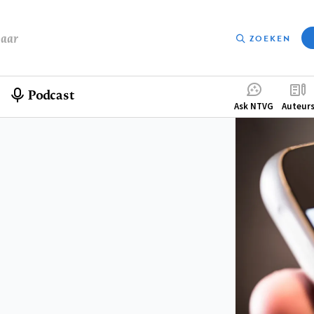
baar
ZOEKEN
Podcast
Compleme
Ask NTVG
Auteur
menu