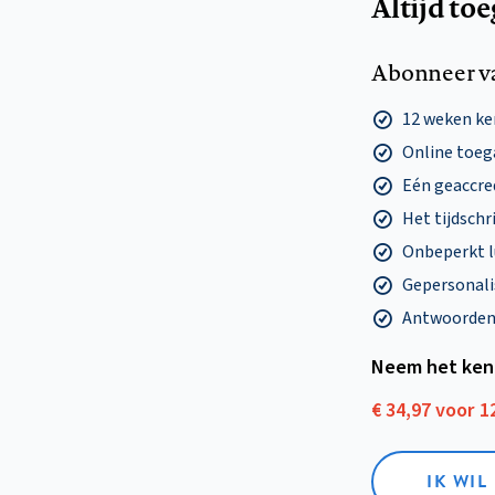
Altijd to
Abonneer v
12 weken k
Online toega
Eén geaccre
Het tijdschri
Onbeperkt l
Gepersonalis
Antwoorden o
Neem het ken
€ 34,97 voor 
IK WI