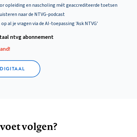
oor opleiding en nascholing mét geaccrediteerde toetsen
uisteren naar de NTVG-podcast
p al je vragen via de AI-toepassing 'Ask NTVG'
itaal ntvg abonnement
aand!
 DIGITAAL
 voet volgen?