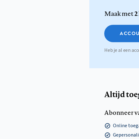
Maak met
2
ACCOU
Heb je al een a
Altijd to
Abonneer v
Online toega
Gepersonalis