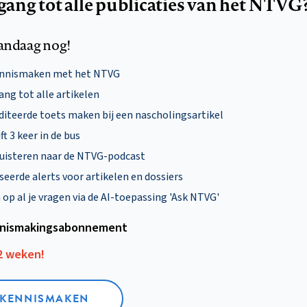
egang tot alle publicaties van het NTVG
andaag nog!
ennismaken met het NTVG
ng tot alle artikelen
diteerde toets maken bij een nascholingsartikel
ft 3 keer in de bus
uisteren naar de NTVG-podcast
eerde alerts voor artikelen en dossiers
p al je vragen via de AI-toepassing 'Ask NTVG'
nismakings­abonnement
12 weken!
L KENNISMAKEN