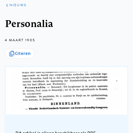
ARTIKELEN
HET
NIEUWS
KORT
Kruimelpad
Personalia
4 MAART 1905
Citeren