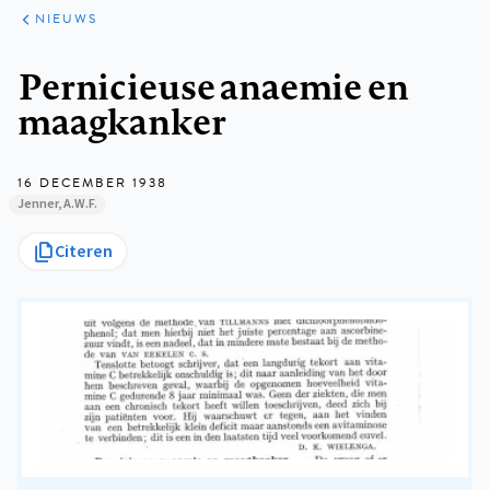
ARTIKELEN
HET
NIEUWS
KORT
Kruimelpad
Pernicieuse anaemie en
maagkanker
16 DECEMBER 1938
Jenner, A.W.F.
Citeren