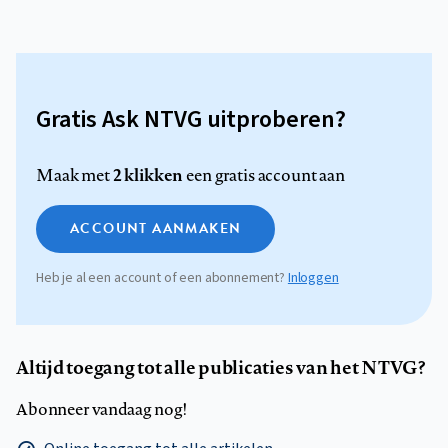
Gratis Ask NTVG uitproberen?
2 klikken
Maak met
een gratis account aan
ACCOUNT AANMAKEN
Heb je al een account of een abonnement?
Inloggen
Altijd toegang tot alle publicaties van het NTVG?
Abonneer vandaag nog!