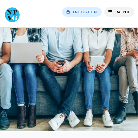
INLOGGEN
MENU
Top
navigation
IN