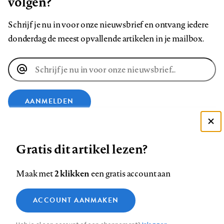
volgen?
Schrijf je nu in voor onze nieuwsbrief en ontvang iedere
donderdag de meest opvallende artikelen in je mailbox.
E-
mailadres
AANMELDEN
Deze site gebruikt cookies
VOLG ONS OP
Gratis dit artikel lezen?
Zie onze cookie policy
ACCEPTEER AANBEVOLEN INSTELLINGEN
Volg
Volg
Volg
Volg
Volg
Volg
2 klikken
Maak met
een gratis account aan
ons
ons
ons
ons
ons
ons
Functionele cookies
op
op
op
op
op
op
Contact
Colofon
Disclaimer
Privacy
About us
ACCOUNT AANMAKEN
Medische vragen verdienen
Sluiten
Footer
Analytische cookies
Facebook
LinkedIn
Bluesky
Instagram
YouTube
Pinterest
betrouwbare antwoorden