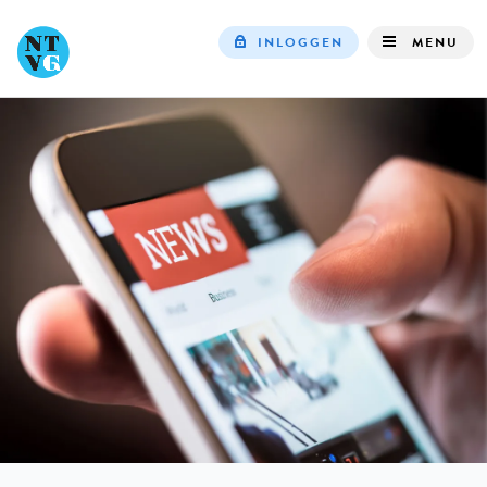
INLOGGEN
MENU
Top
navigation
IN