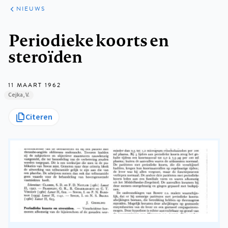
ARTIKELEN
HET
NIEUWS
KORT
Kruimelpad
Periodieke koorts en
steroïden
11 MAART 1962
Cejka, V.
Citeren