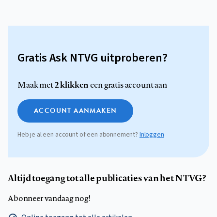
Gratis Ask NTVG uitproberen?
2 klikken
Maak met
een gratis account aan
ACCOUNT AANMAKEN
Heb je al een account of een abonnement?
Inloggen
Altijd toegang tot alle publicaties van het NTVG?
Abonneer vandaag nog!