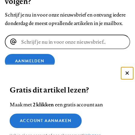
volgen?
Schrijf je nu in voor onze nieuwsbrief en ontvang iedere
donderdag de meest opvallende artikelen in je mailbox.
E-
mailadres
AANMELDEN
Deze site gebruikt cookies
VOLG ONS OP
Gratis dit artikel lezen?
Zie onze cookie policy
ACCEPTEER AANBEVOLEN INSTELLINGEN
Volg
Volg
Volg
Volg
Volg
Volg
2 klikken
Maak met
een gratis account aan
ons
ons
ons
ons
ons
ons
Functionele cookies
op
op
op
op
op
op
Contact
Colofon
Disclaimer
Privacy
About us
ACCOUNT AANMAKEN
Medische vragen verdienen
Sluiten
Footer
Analytische cookies
Facebook
LinkedIn
Bluesky
Instagram
YouTube
Pinterest
betrouwbare antwoorden