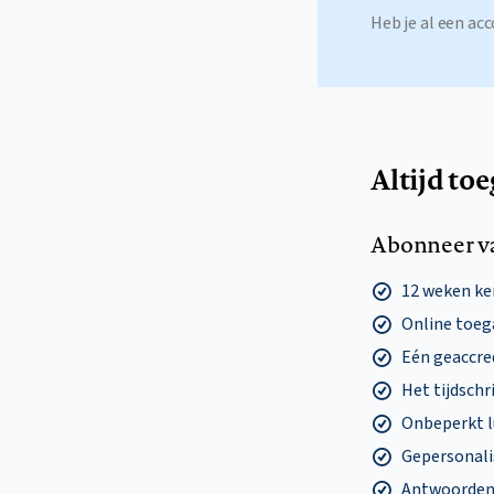
Heb je al een a
Altijd to
Abonneer v
12 weken k
Online toega
Eén geaccre
Het tijdschri
Onbeperkt l
Gepersonalis
Antwoorden o