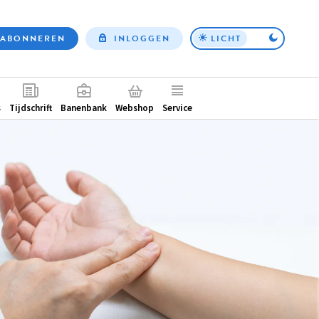
ABONNEREN
INLOGGEN
LICHT
Top
nav
ntair
s
Tijdschrift
Banenbank
Webshop
Service