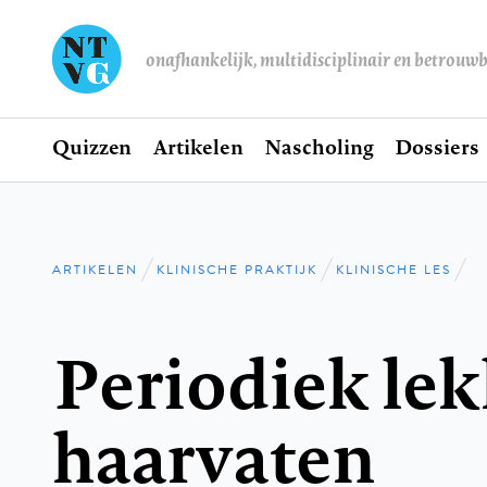
onafhankelijk, multidisciplinair en betrouw
Home
Quizzen
Artikelen
Nascholing
Dossiers
Hoofdnavigatie
ARTIKELEN
KLINISCHE PRAKTIJK
KLINISCHE LES
Kruimelpad
Periodiek le
haarvaten