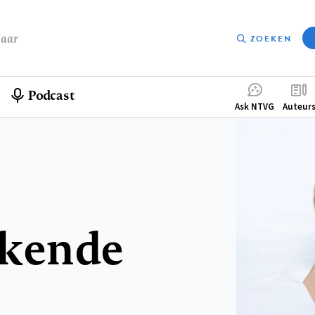
baar
ZOEKEN
Podcast
Compleme
Ask NTVG
Auteur
menu
kkende