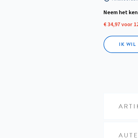
Neem het ken
€ 34,97 voor 
IK WI
ARTI
AUT