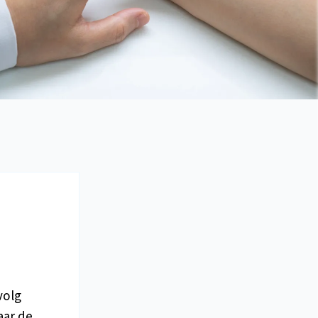
volg
aar de