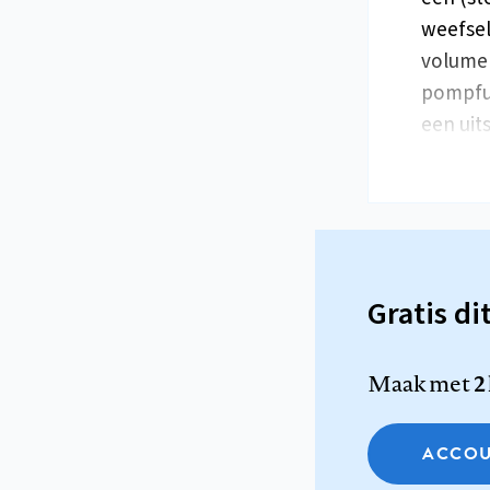
weefsel
volume 
pompfun
een ui
Gratis di
Maak met
2
ACCOU