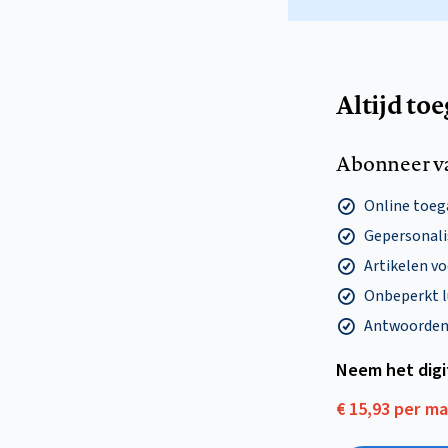
Altijd to
Abonneer v
Online toega
Gepersonalis
Artikelen v
Onbeperkt l
Antwoorden o
Neem het dig
€ 15,93 per m