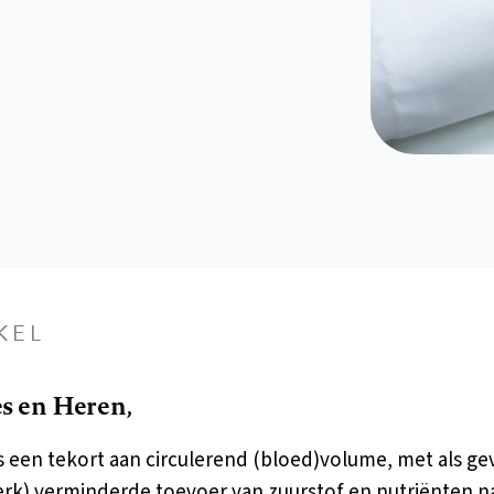
KEL
 en Heren,
s een tekort aan circulerend (bloed)volume, met als ge
erk) verminderde toevoer van zuurstof en nutriënten n