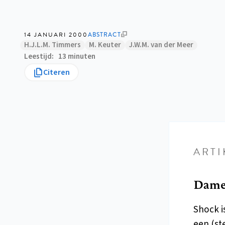
14 JANUARI 2000
ABSTRACT
H.J.L.M. Timmers
M. Keuter
J.W.M. van der Meer
Leestijd
13 minuten
Citeren
ARTI
Dames
Shock i
een (st