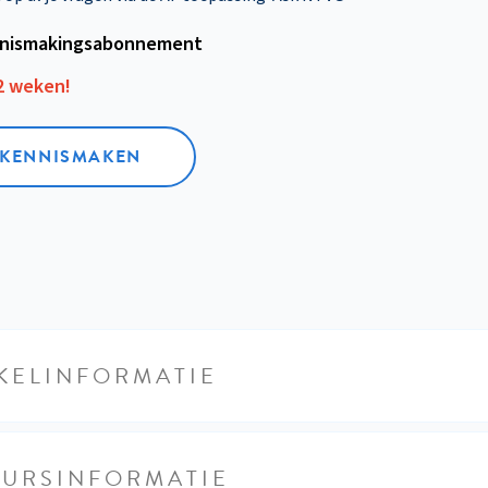
nismakings­abonnement
12 weken!
L KENNISMAKEN
KELINFORMATIE
EURSINFORMATIE