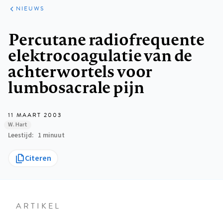
ARTIKELEN
HET
NIEUWS
KORT
Kruimelpad
Percutane radiofrequente
elektrocoagulatie van de
achterwortels voor
lumbosacrale pijn
11 MAART 2003
W. Hart
Leestijd
1 minuut
Citeren
ARTIKEL