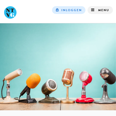
INLOGGEN
MENU
Top
navigation
IN