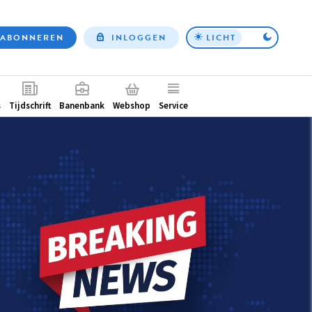
ABONNEREN
INLOGGEN
LICHT
Top
nav
ntair
s
Tijdschrift
Banenbank
Webshop
Service