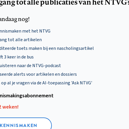
egang tot alle publicaties van het NTVG
andaag nog!
ennismaken met het NTVG
ng tot alle artikelen
diteerde toets maken bij een nascholingsartikel
ft 3 keer in de bus
uisteren naar de NTVG-podcast
eerde alerts voor artikelen en dossiers
p al je vragen via de AI-toepassing 'Ask NTVG'
nismakings­abonnement
12 weken!
L KENNISMAKEN