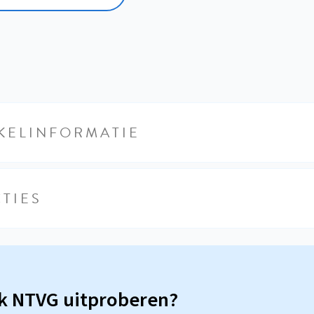
KELINFORMATIE
TIES
sk NTVG uitproberen?