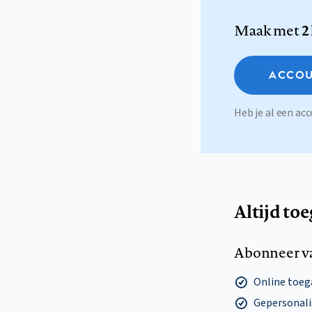
Maak met
2
ACCOU
Heb je al een a
Altijd to
Abonneer v
Online toega
Gepersonalis