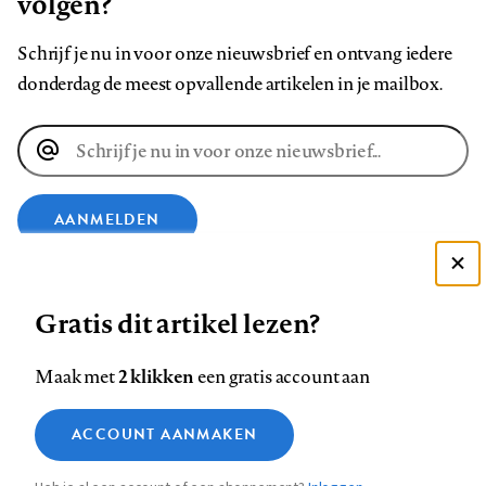
volgen?
Schrijf je nu in voor onze nieuwsbrief en ontvang iedere
donderdag de meest opvallende artikelen in je mailbox.
E-
mailadres
AANMELDEN
Deze site gebruikt cookies
VOLG ONS OP
Gratis dit artikel lezen?
Zie onze cookie policy
ACCEPTEER AANBEVOLEN INSTELLINGEN
Volg
Volg
Volg
Volg
Volg
Volg
2 klikken
Maak met
een gratis account aan
ons
ons
ons
ons
ons
ons
Functionele cookies
op
op
op
op
op
op
Contact
Colofon
Disclaimer
Privacy
About us
ACCOUNT AANMAKEN
Medische vragen verdienen
Sluiten
Footer
Analytische cookies
Facebook
LinkedIn
Bluesky
Instagram
YouTube
Pinterest
betrouwbare antwoorden