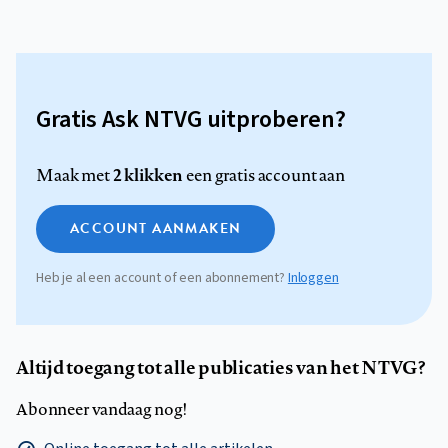
Gratis Ask NTVG uitproberen?
2 klikken
Maak met
een gratis account aan
ACCOUNT AANMAKEN
Heb je al een account of een abonnement?
Inloggen
Altijd toegang tot alle publicaties van het NTVG?
Abonneer vandaag nog!