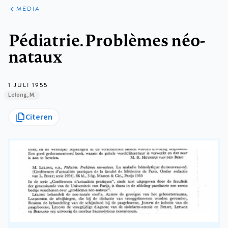
ARTIKELEN
VARIA
MEDIA
Kruimelpad
Pédiatrie. Problèmes néo-
nataux
1 JULI 1955
Lelong, M.
Citeren