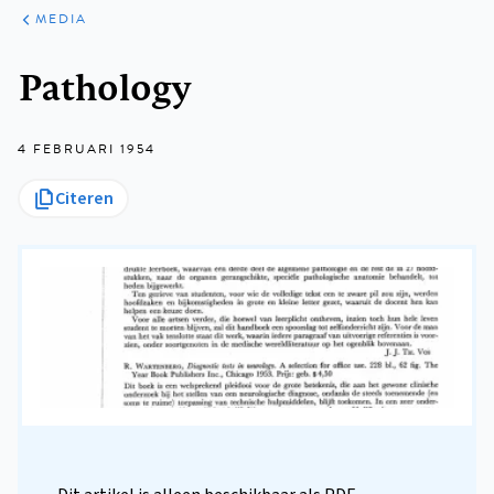
ARTIKELEN
VARIA
MEDIA
Kruimelpad
Pathology
4 FEBRUARI 1954
Citeren