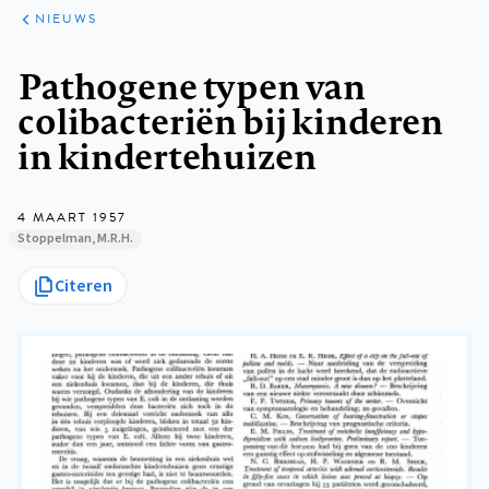
ARTIKELEN
HET
NIEUWS
KORT
Kruimelpad
Pathogene typen van
colibacteriën bij kinderen
in kindertehuizen
4 MAART 1957
Stoppelman, M.R.H.
Citeren