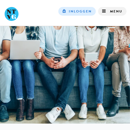
INLOGGEN
MENU
Top
navigation
IN