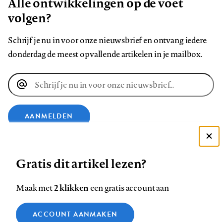
Alle ontwikkelingen op de voet
volgen?
Schrijf je nu in voor onze nieuwsbrief en ontvang iedere
donderdag de meest opvallende artikelen in je mailbox.
E-
mailadres
AANMELDEN
Deze site gebruikt cookies
VOLG ONS OP
Gratis dit artikel lezen?
Zie onze cookie policy
ACCEPTEER AANBEVOLEN INSTELLINGEN
Volg
Volg
Volg
Volg
Volg
Volg
2 klikken
Maak met
een gratis account aan
ons
ons
ons
ons
ons
ons
Functionele cookies
op
op
op
op
op
op
Contact
Colofon
Disclaimer
Privacy
About us
ACCOUNT AANMAKEN
Medische vragen verdienen
Sluiten