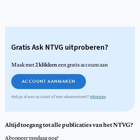
Gratis Ask NTVG uitproberen?
2 klikken
Maak met
een gratis account aan
ACCOUNT AANMAKEN
Heb je al een account of een abonnement?
Inloggen
Altijd toegang tot alle publicaties van het NTVG?
Abonneer vandaag nog!