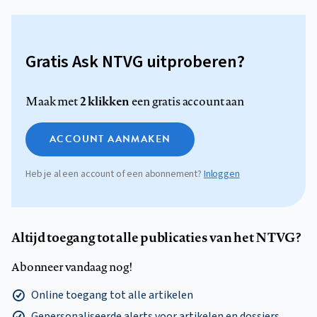
Gratis Ask NTVG uitproberen?
2 klikken
Maak met
een gratis account aan
ACCOUNT AANMAKEN
Heb je al een account of een abonnement?
Inloggen
Altijd toegang tot alle publicaties van het NTVG?
Abonneer vandaag nog!
Online toegang tot alle artikelen
Gepersonaliseerde alerts voor artikelen en dossiers