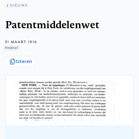
ARTIKELEN
HET
NIEUWS
KORT
Kruimelpad
Patentmiddelenwet
31 MAART 1916
Pinkhof
Citeren