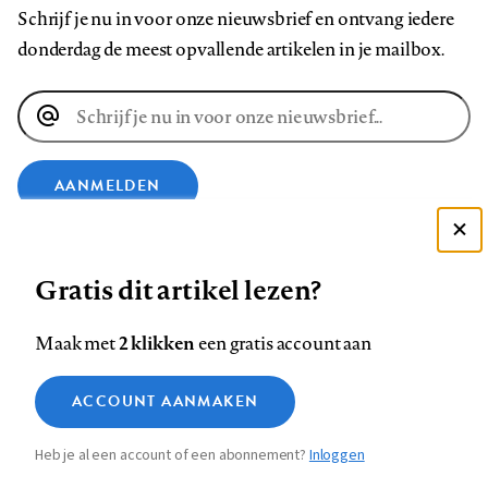
Schrijf je nu in voor onze nieuwsbrief en ontvang iedere
donderdag de meest opvallende artikelen in je mailbox.
E-
mailadres
AANMELDEN
Deze site gebruikt cookies
VOLG ONS OP
Gratis dit artikel lezen?
Zie onze cookie policy
ACCEPTEER AANBEVOLEN INSTELLINGEN
Volg
Volg
Volg
Volg
Volg
Volg
2 klikken
Maak met
een gratis account aan
ons
ons
ons
ons
ons
ons
Functionele cookies
op
op
op
op
op
op
Contact
Colofon
Disclaimer
Privacy
About us
ACCOUNT AANMAKEN
Medische vragen verdienen
Sluiten
Footer
Analytische cookies
Facebook
LinkedIn
Bluesky
Instagram
YouTube
Pinterest
betrouwbare antwoorden
Heb je al een account of een abonnement?
Inloggen
Marketing cookies
navigation
STEL ZE NU AAN ASK NTVG