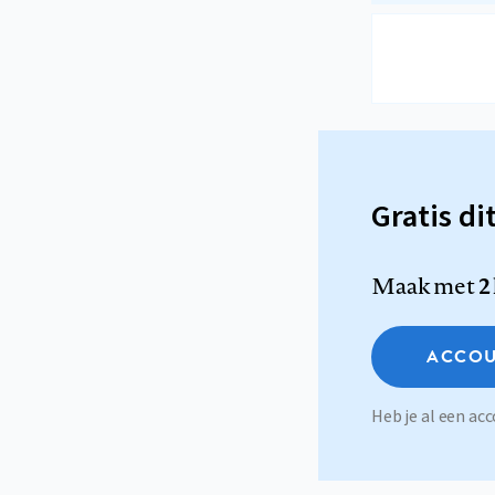
Gratis di
Maak met
2
ACCOU
Heb je al een a