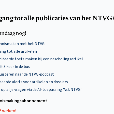
egang tot alle publicaties van het NTVG
andaag nog!
ennismaken met het NTVG
ng tot alle artikelen
diteerde toets maken bij een nascholingsartikel
ft 3 keer in de bus
uisteren naar de NTVG-podcast
eerde alerts voor artikelen en dossiers
p al je vragen via de AI-toepassing 'Ask NTVG'
nismakings­abonnement
12 weken!