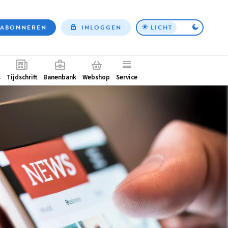
ABONNEREN
INLOGGEN
LICHT
Top
nav
ntair
s
Tijdschrift
Banenbank
Webshop
Service