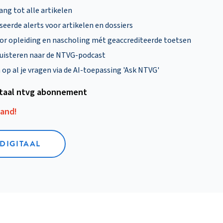
ng tot alle artikelen
eerde alerts voor artikelen en dossiers
oor opleiding en nascholing mét geaccrediteerde toetsen
uisteren naar de NTVG-podcast
p al je vragen via de AI-toepassing 'Ask NTVG'
itaal ntvg abonnement
aand!
 DIGITAAL