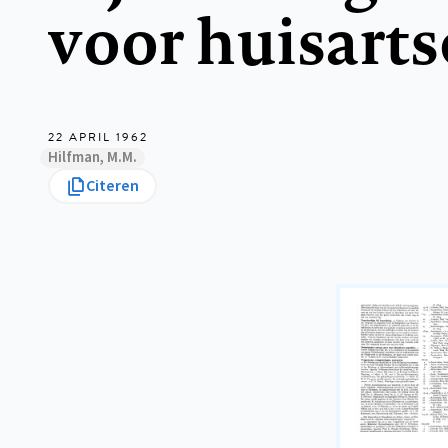
voor huisart
22 APRIL 1962
Hilfman, M.M.
Citeren