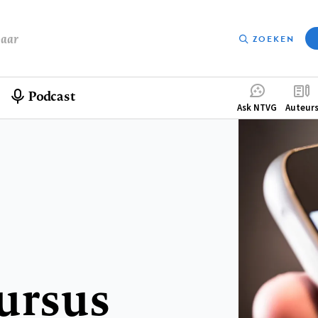
baar
ZOEKEN
Podcast
Compleme
Ask NTVG
Auteur
menu
cursus