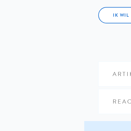
IK WI
ARTI
REAC