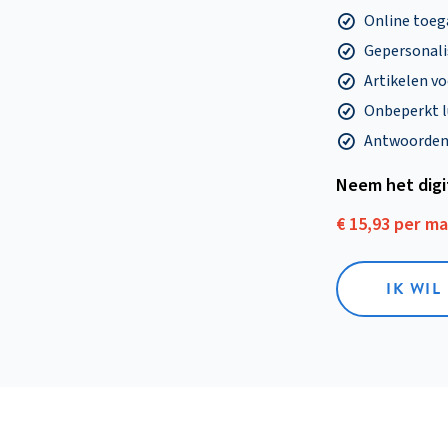
Online toega
Gepersonalis
Artikelen v
Onbeperkt l
Antwoorden o
Neem het dig
€ 15,93 per m
IK WIL