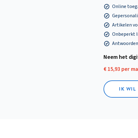
Online toega
Gepersonalis
Artikelen v
Onbeperkt l
Antwoorden o
Neem het dig
€ 15,93 per m
IK WIL