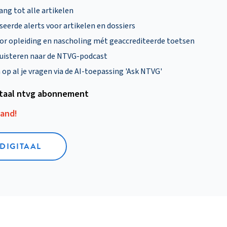
ng tot alle artikelen
eerde alerts voor artikelen en dossiers
oor opleiding en nascholing mét geaccrediteerde toetsen
uisteren naar de NTVG-podcast
p al je vragen via de AI-toepassing 'Ask NTVG'
itaal ntvg abonnement
aand!
 DIGITAAL