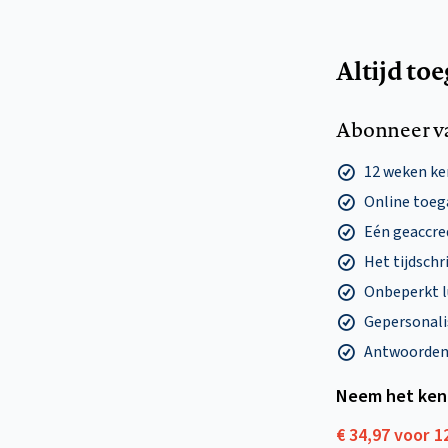
Altijd to
Abonneer v
12 weken k
Online toega
Eén geaccre
Het tijdschri
Onbeperkt l
Gepersonalis
Antwoorden o
Neem het ken
€ 34,97 voor 