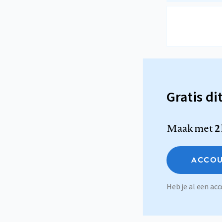
Gratis di
Maak met
2
ACCOU
Heb je al een a