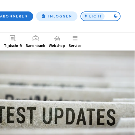
ABONNEREN
INLOGGEN
LICHT
Top
nav
ntair
s
Tijdschrift
Banenbank
Webshop
Service