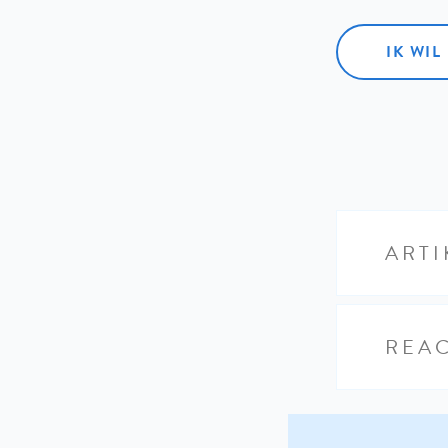
IK WI
ARTI
REAC