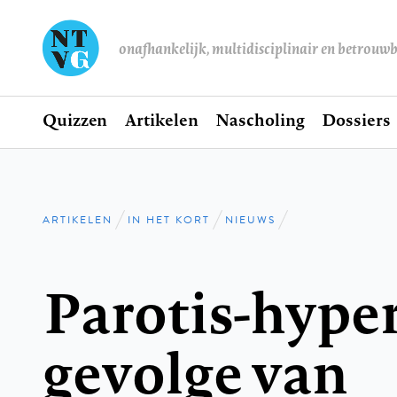
onafhankelijk, multidisciplinair en betrouw
Home
Quizzen
Artikelen
Nascholing
Dossiers
Hoofdnavigatie
ARTIKELEN
IN HET KORT
NIEUWS
Kruimelpad
Parotis-hyper
gevolge van