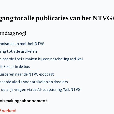
egang tot alle publicaties van het NTVG
andaag nog!
ennismaken met het NTVG
ng tot alle artikelen
diteerde toets maken bij een nascholingsartikel
ft 3 keer in de bus
uisteren naar de NTVG-podcast
eerde alerts voor artikelen en dossiers
p al je vragen via de AI-toepassing 'Ask NTVG'
nismakings­abonnement
12 weken!