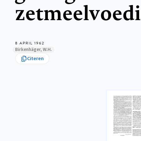
zetmeelvoed
8 APRIL 1962
Birkenhäger, W.H.
Citeren