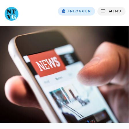
INLOGGEN
MENU
Top
navigation
IN