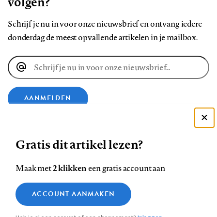
volgen?
Schrijf je nu in voor onze nieuwsbrief en ontvang iedere
donderdag de meest opvallende artikelen in je mailbox.
E-
mailadres
AANMELDEN
Deze site gebruikt cookies
VOLG ONS OP
Gratis dit artikel lezen?
Zie onze cookie policy
ACCEPTEER AANBEVOLEN INSTELLINGEN
Volg
Volg
Volg
Volg
Volg
Volg
2 klikken
Maak met
een gratis account aan
ons
ons
ons
ons
ons
ons
Functionele cookies
op
op
op
op
op
op
Contact
Colofon
Disclaimer
Privacy
About us
ACCOUNT AANMAKEN
Medische vragen verdienen
Sluiten
Footer
Analytische cookies
Facebook
LinkedIn
Bluesky
Instagram
YouTube
Pinterest
betrouwbare antwoorden