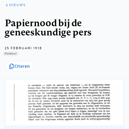
ARTIKELEN
HET
NIEUWS
KORT
Kruimelpad
Papiernood bij de
geneeskundige pers
25 FEBRUARI 1918
Pinkhof
Citeren