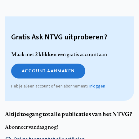
Gratis Ask NTVG uitproberen?
2 klikken
Maak met
een gratis account aan
ACCOUNT AANMAKEN
Heb je al een account of een abonnement?
Inloggen
Altijd toegang tot alle publicaties van het NTVG?
Abonneer vandaag nog!