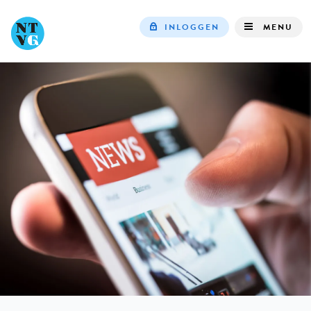
INLOGGEN
MENU
Top
navigation
IN