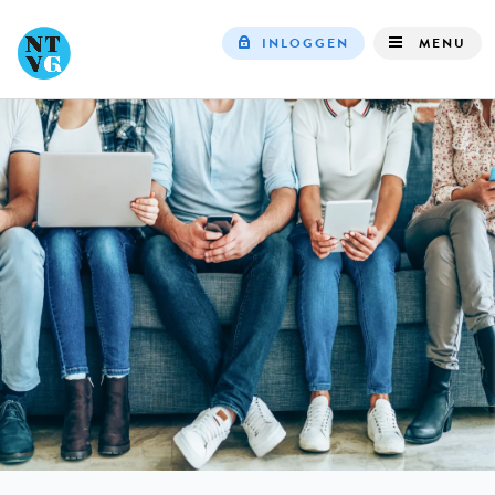
INLOGGEN
MENU
Top
navigation
IN