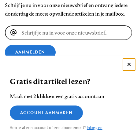
Schrijf je nu in voor onze nieuwsbrief en ontvang iedere
donderdag de meest opvallende artikelen in je mailbox.
E-
mailadres
AANMELDEN
Deze site gebruikt cookies
VOLG ONS OP
Gratis dit artikel lezen?
Zie onze cookie policy
ACCEPTEER AANBEVOLEN INSTELLINGEN
Volg
Volg
Volg
Volg
Volg
Volg
2 klikken
Maak met
een gratis account aan
ons
ons
ons
ons
ons
ons
Functionele cookies
op
op
op
op
op
op
Contact
Colofon
Disclaimer
Privacy
About us
ACCOUNT AANMAKEN
Medische vragen verdienen
Sluiten
Footer
Analytische cookies
Facebook
LinkedIn
Bluesky
Instagram
YouTube
Pinterest
betrouwbare antwoorden
Heb je al een account of een abonnement?
Inloggen
Marketing cookies
navigation
STEL ZE NU AAN ASK NTVG