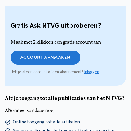
Gratis Ask NTVG uitproberen?
2 klikken
Maak met
een gratis account aan
ACCOUNT AANMAKEN
Heb je al een account of een abonnement?
Inloggen
Altijd toegang tot alle publicaties van het NTVG?
Abonneer vandaag nog!
Online toegang tot alle artikelen
Gepersonaliseerde alerts voor artikelen en dossiers