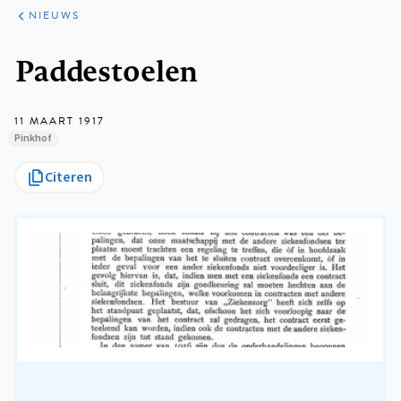
ARTIKELEN
HET
NIEUWS
KORT
Kruimelpad
Paddestoelen
11 MAART 1917
Pinkhof
Citeren