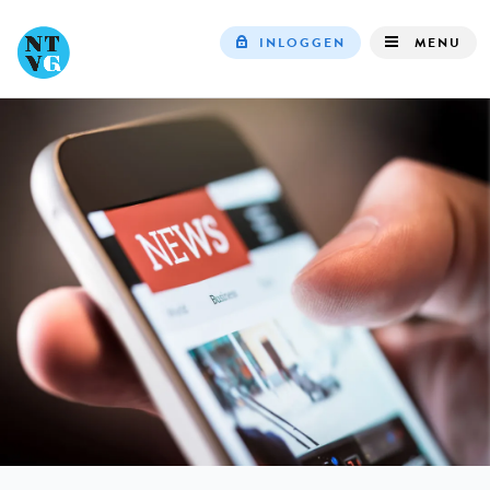
INLOGGEN
MENU
Top
navigation
IN