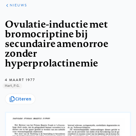
ARTIKELEN
HET
NIEUWS
KORT
Kruimelpad
Ovulatie-inductie met
bromocriptine bij
secundaire amenorroe
zonder
hyperprolactinemie
4 MAART 1977
Hart, P.G.
Citeren