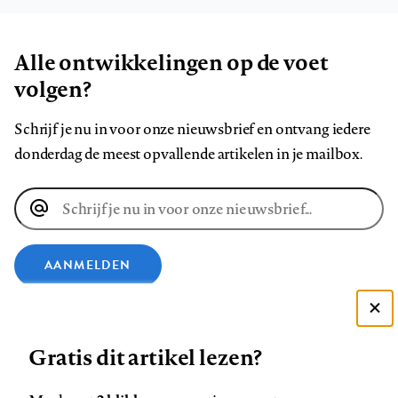
Alle ontwikkelingen op de voet
volgen?
Schrijf je nu in voor onze nieuwsbrief en ontvang iedere
donderdag de meest opvallende artikelen in je mailbox.
E-
mailadres
AANMELDEN
VOLG ONS OP
Deze site gebruikt cookies
Gratis dit artikel lezen?
Zie onze cookie policy
Volg
Volg
Volg
Volg
Volg
Volg
ACCEPTEER AANBEVOLEN INSTELLINGEN