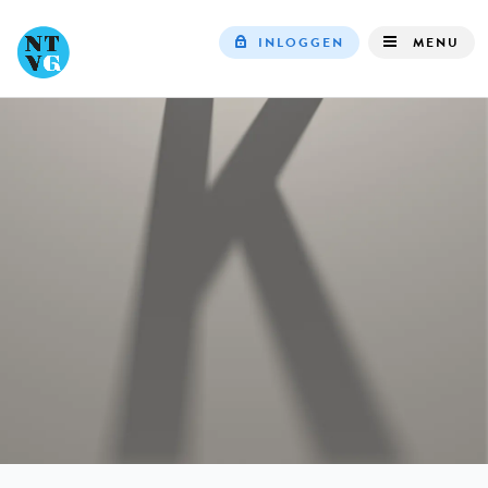
INLOGGEN
MENU
Top
navigation
IN