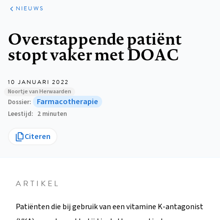
ARTIKELEN
HET
NIEUWS
KORT
Kruimelpad
Overstappende patiënt
stopt vaker met DOAC
10 JANUARI 2022
Noortje van Herwaarden
Farmacotherapie
Dossier
Leestijd
2 minuten
Citeren
ARTIKEL
Patiënten die bij gebruik van een vitamine K-antagonist