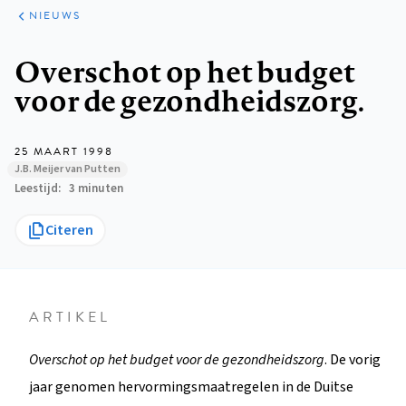
ARTIKELEN
HET
NIEUWS
KORT
Kruimelpad
Overschot op het budget
voor de gezondheidszorg.
25 MAART 1998
J.B. Meijer van Putten
Leestijd
3 minuten
Citeren
ARTIKEL
Overschot op het budget voor de gezondheidszorg
. De vorig
jaar genomen hervormingsmaatregelen in de Duitse