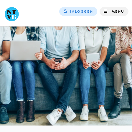
INLOGGEN
MENU
Top
navigation
IN