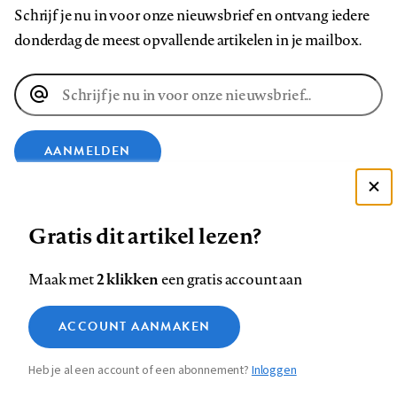
Schrijf je nu in voor onze nieuwsbrief en ontvang iedere
donderdag de meest opvallende artikelen in je mailbox.
E-
mailadres
AANMELDEN
Deze site gebruikt cookies
VOLG ONS OP
Gratis dit artikel lezen?
Zie onze cookie policy
ACCEPTEER AANBEVOLEN INSTELLINGEN
Volg
Volg
Volg
Volg
Volg
Volg
2 klikken
Maak met
een gratis account aan
ons
ons
ons
ons
ons
ons
Functionele cookies
op
op
op
op
op
op
Contact
Colofon
Disclaimer
Privacy
About us
ACCOUNT AANMAKEN
Medische vragen verdienen
Sluiten
Footer
Analytische cookies
Facebook
LinkedIn
Bluesky
Instagram
YouTube
Pinterest
betrouwbare antwoorden
Heb je al een account of een abonnement?
Inloggen
Marketing cookies
navigation
STEL ZE NU AAN ASK NTVG