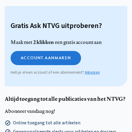
Gratis Ask NTVG uitproberen?
2 klikken
Maak met
een gratis account aan
ACCOUNT AANMAKEN
Heb je al een account of een abonnement?
Inloggen
Altijd toegang tot alle publicaties van het NTVG?
Abonneer vandaag nog!
Online toegang tot alle artikelen
Gepersonaliseerde alerts voor artikelen en dossiers