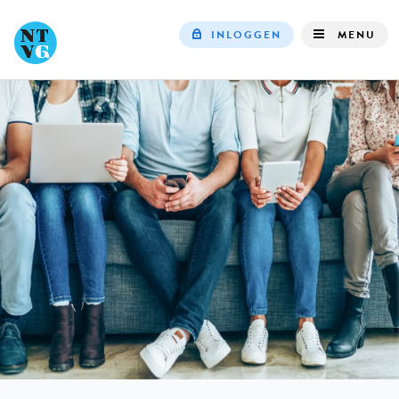
INLOGGEN
MENU
Top
navigation
IN