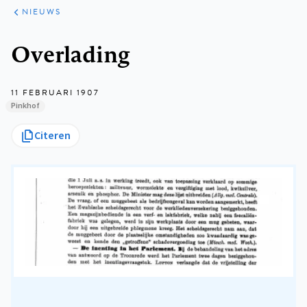
ARTIKELEN
HET
NIEUWS
KORT
Kruimelpad
Overlading
11 FEBRUARI 1907
Pinkhof
Citeren