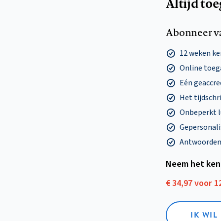
Altijd to
Abonneer v
12 weken k
Online toega
Eén geaccre
Het tijdschri
Onbeperkt l
Gepersonalis
Antwoorden o
Neem het ken
€ 34,97 voor 
IK WI