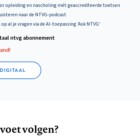
oor opleiding en nascholing mét geaccrediteerde toetsen
uisteren naar de NTVG-podcast
p al je vragen via de AI-toepassing 'Ask NTVG'
itaal ntvg abonnement
aand!
 DIGITAAL
 voet volgen?