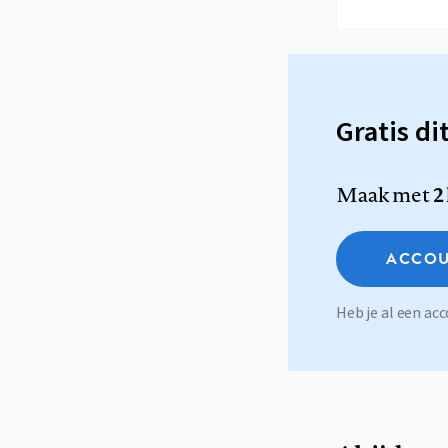
Gratis di
Maak met
2
ACCOU
Heb je al een a