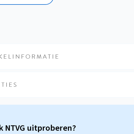
KELINFORMATIE
TIES
sk NTVG uitproberen?