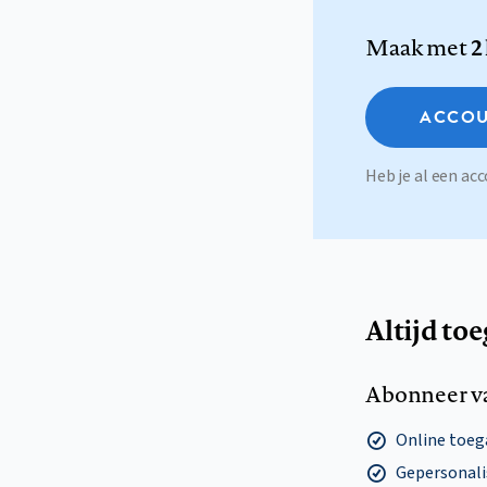
Maak met
2
ACCOU
Heb je al een a
Altijd to
Abonneer v
Online toega
Gepersonalis