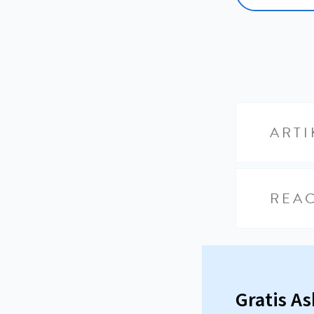
ARTI
REAC
Gratis A