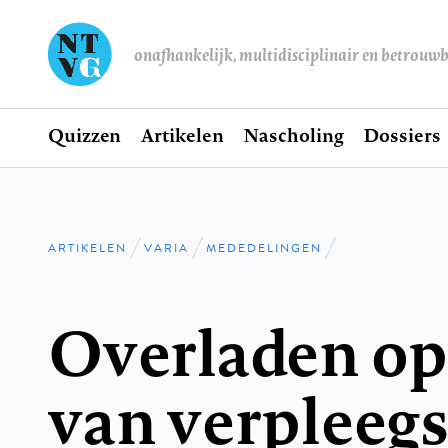
onafhankelijk, multidisciplinair en betrouw
Home
Quizzen
Artikelen
Nascholing
Dossiers
Hoofdnavigatie
ARTIKELEN
VARIA
MEDEDELINGEN
Kruimelpad
Overladen op
van verpleegs