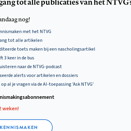
egang tot alle publicaties van het NTVG
andaag nog!
ennismaken met het NTVG
ng tot alle artikelen
diteerde toets maken bij een nascholingsartikel
ft 3 keer in de bus
uisteren naar de NTVG-podcast
eerde alerts voor artikelen en dossiers
p al je vragen via de AI-toepassing 'Ask NTVG'
nismakings­abonnement
12 weken!
L KENNISMAKEN