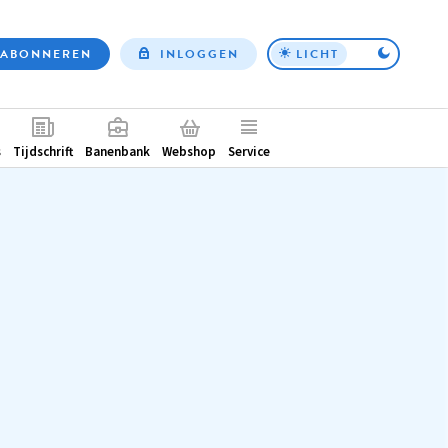
ABONNEREN
INLOGGEN
LICHT
Top
nav
ntair
s
Tijdschrift
Banenbank
Webshop
Service