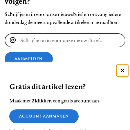
volgen?
Schrijf je nu in voor onze nieuwsbrief en ontvang iedere
donderdag de meest opvallende artikelen in je mailbox.
E-
mailadres
AANMELDEN
Deze site gebruikt cookies
VOLG ONS OP
Gratis dit artikel lezen?
Zie onze cookie policy
ACCEPTEER AANBEVOLEN INSTELLINGEN
Volg
Volg
Volg
Volg
Volg
Volg
2 klikken
Maak met
een gratis account aan
ons
ons
ons
ons
ons
ons
Functionele cookies
op
op
op
op
op
op
Contact
Colofon
Disclaimer
Privacy
About us
ACCOUNT AANMAKEN
Medische vragen verdienen
Sluiten
Footer
Analytische cookies
Facebook
LinkedIn
Bluesky
Instagram
YouTube
Pinterest
betrouwbare antwoorden