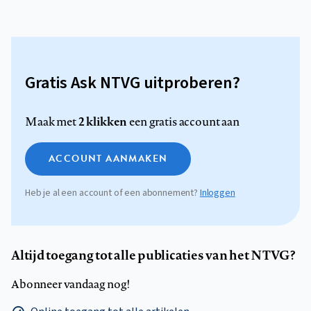
Gratis Ask NTVG uitproberen?
2 klikken
Maak met
een gratis account aan
ACCOUNT AANMAKEN
Heb je al een account of een abonnement?
Inloggen
Altijd toegang tot alle publicaties van het NTVG?
Abonneer vandaag nog!