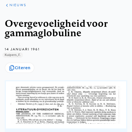
ARTIKELEN
HET
NIEUWS
KORT
Kruimelpad
Overgevoeligheid voor
gammaglobuline
14 JANUARI 1961
Kuipers, F.
Citeren