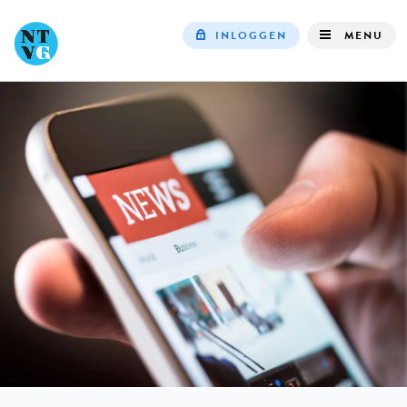
INLOGGEN
MENU
Top
navigation
IN