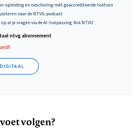
oor opleiding en nascholing mét geaccrediteerde toetsen
uisteren naar de NTVG-podcast
p al je vragen via de AI-toepassing 'Ask NTVG'
itaal ntvg abonnement
aand!
 DIGITAAL
 voet volgen?