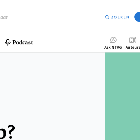
baar
ZOEKEN
Podcast
Compleme
Ask NTVG
Auteur
menu
p?