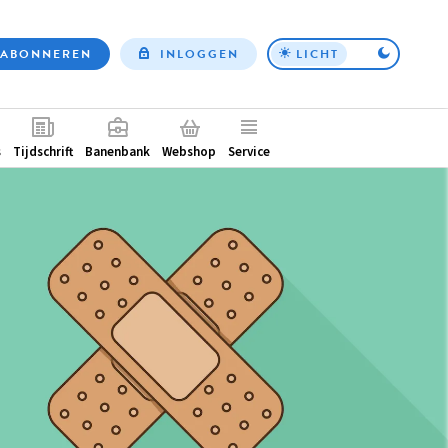
ABONNEREN
INLOGGEN
LICHT
Top
nav
ntair
s
Tijdschrift
Banenbank
Webshop
Service