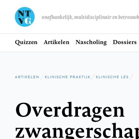
onafhankelijk, multidisciplinair en betrouw
Home
Quizzen
Artikelen
Nascholing
Dossiers
Hoofdnavigatie
ARTIKELEN
KLINISCHE PRAKTIJK
KLINISCHE LES
Kruimelpad
Overdragen
zwangerscha