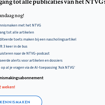
egang tot alle publicaties van het NTVG
andaag nog!
ennismaken met het NTVG
ng tot alle artikelen
diteerde toets maken bij een nascholingsartikel
ft 3 keer in de bus
uisteren naar de NTVG-podcast
eerde alerts voor artikelen en dossiers
p al je vragen via de AI-toepassing 'Ask NTVG'
nismakings­abonnement
12 weken!
L KENNISMAKEN