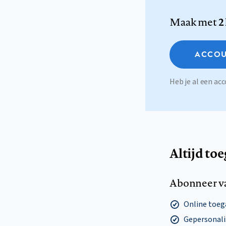
Maak met
2
ACCOU
Heb je al een a
Altijd to
Abonneer v
Online toega
Gepersonalis