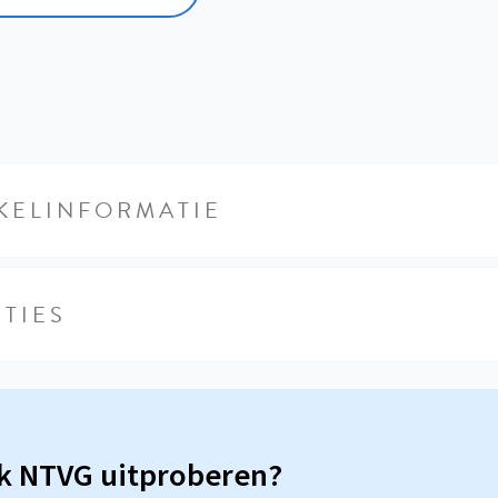
KELINFORMATIE
TIES
sk NTVG uitproberen?