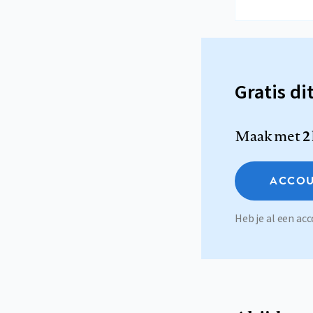
Gratis di
Maak met
2
ACCOU
Heb je al een a