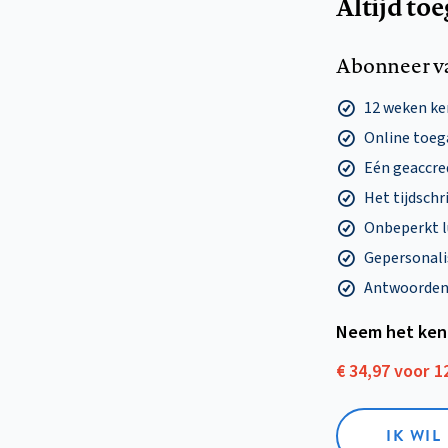
Altijd to
Abonneer v
12 weken k
Online toega
Eén geaccre
Het tijdschri
Onbeperkt l
Gepersonalis
Antwoorden o
Neem het ken
€ 34,97 voor 
IK WI