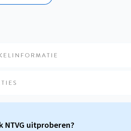
KELINFORMATIE
TIES
sk NTVG uitproberen?