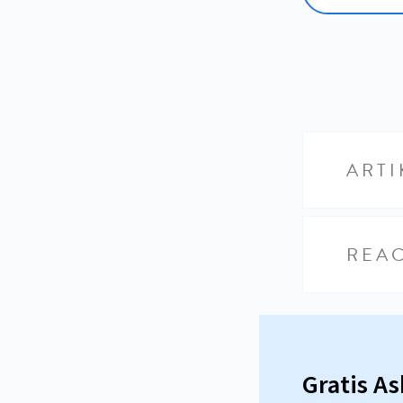
ARTI
REAC
Gratis A