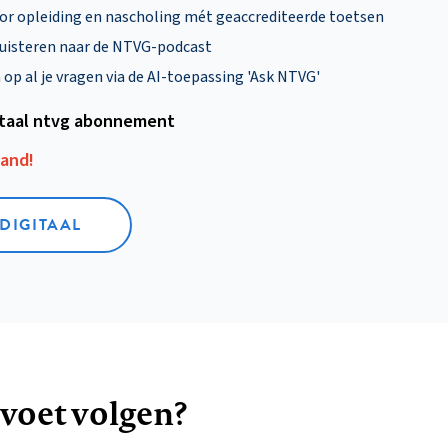
oor opleiding en nascholing mét geaccrediteerde toetsen
uisteren naar de NTVG-podcast
p al je vragen via de AI-toepassing 'Ask NTVG'
itaal ntvg abonnement
aand!
 DIGITAAL
 voet volgen?