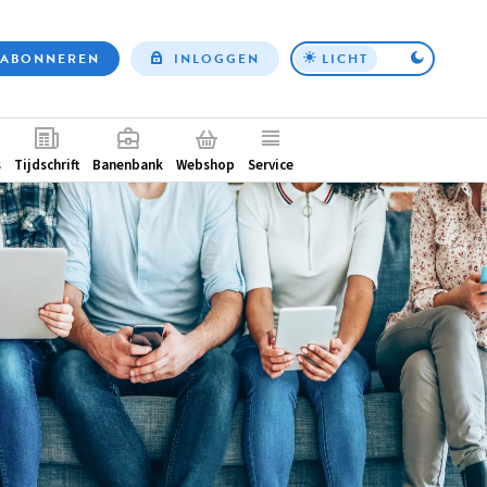
ABONNEREN
INLOGGEN
LICHT
Top
nav
ntair
s
Tijdschrift
Banenbank
Webshop
Service