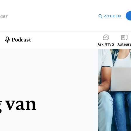
baar
ZOEKEN
Podcast
Compleme
Ask NTVG
Auteur
menu
 van