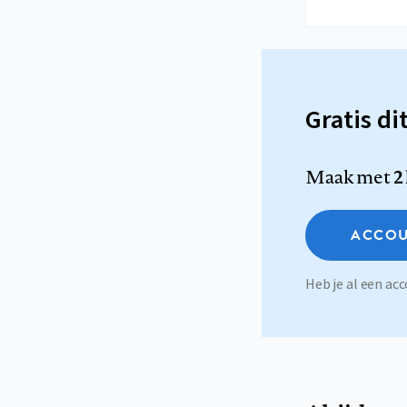
Gratis di
Maak met
2
ACCOU
Heb je al een a