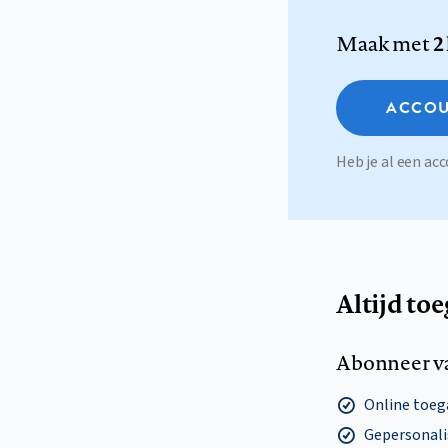
Maak met
2
ACCOU
Heb je al een a
Altijd to
Abonneer v
Online toega
Gepersonalis