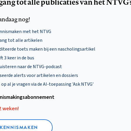
egang tot alle publicaties van het NTVG
andaag nog!
ennismaken met het NTVG
ng tot alle artikelen
diteerde toets maken bij een nascholingsartikel
ft 3 keer in de bus
uisteren naar de NTVG-podcast
eerde alerts voor artikelen en dossiers
p al je vragen via de AI-toepassing 'Ask NTVG'
nismakings­abonnement
12 weken!
L KENNISMAKEN