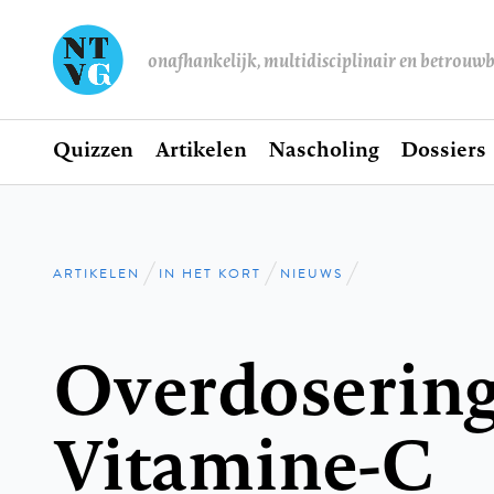
onafhankelijk, multidisciplinair en betrouw
Home
Quizzen
Artikelen
Nascholing
Dossiers
Hoofdnavigatie
ARTIKELEN
IN HET KORT
NIEUWS
Kruimelpad
Overdosering
Vitamine-C