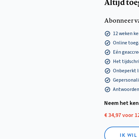
Altijd to
Abonneer v
12 weken k
Online toega
Eén geaccre
Het tijdschri
Onbeperkt l
Gepersonalis
Antwoorden o
Neem het ken
€ 34,97 voor 
IK WI