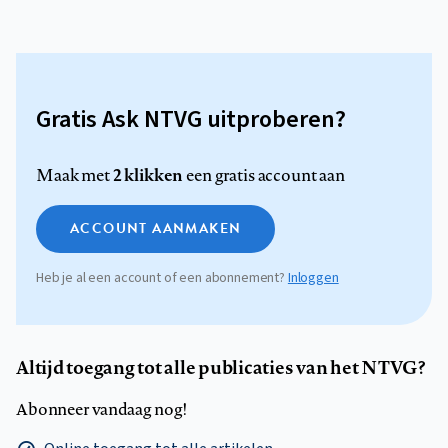
Gratis Ask NTVG uitproberen?
2 klikken
Maak met
een gratis account aan
ACCOUNT AANMAKEN
Heb je al een account of een abonnement?
Inloggen
Altijd toegang tot alle publicaties van het NTVG?
Abonneer vandaag nog!