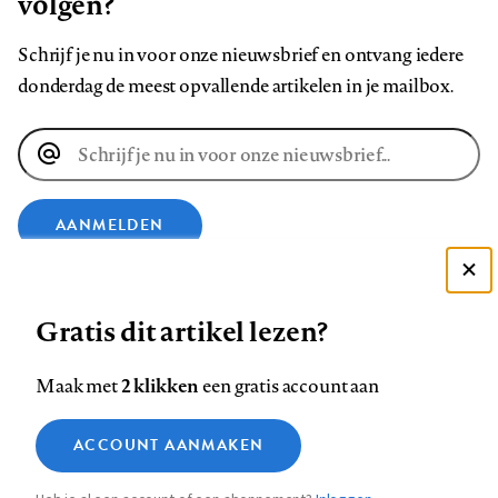
volgen?
Schrijf je nu in voor onze nieuwsbrief en ontvang iedere
donderdag de meest opvallende artikelen in je mailbox.
E-
mailadres
AANMELDEN
Deze site gebruikt cookies
VOLG ONS OP
Gratis dit artikel lezen?
Zie onze cookie policy
ACCEPTEER AANBEVOLEN INSTELLINGEN
Volg
Volg
Volg
Volg
Volg
Volg
2 klikken
Maak met
een gratis account aan
ons
ons
ons
ons
ons
ons
Functionele cookies
op
op
op
op
op
op
Contact
Colofon
Disclaimer
Privacy
About us
ACCOUNT AANMAKEN
Medische vragen verdienen
Sluiten
Footer
Analytische cookies
Facebook
LinkedIn
Bluesky
Instagram
YouTube
Pinterest
betrouwbare antwoorden