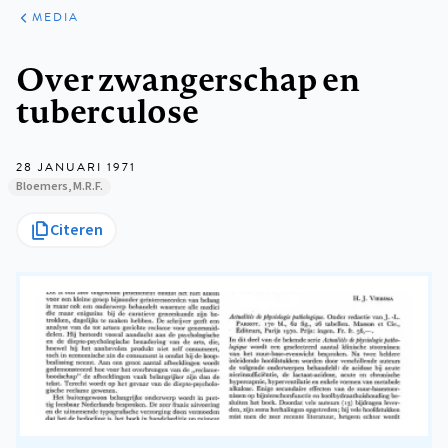
ARTIKELEN
VARIA
MEDIA
Kruimelpad
Over zwangerschap en
tuberculose
28 JANUARI 1971
Bloemers, M.R.F.
Citeren