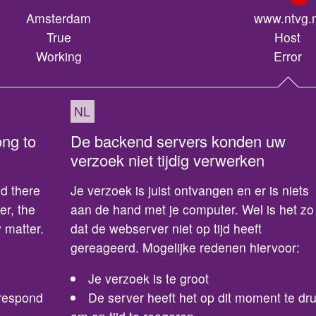
Amsterdam
www.ntvg.n
True
Host
Working
Error
NL
ong to
De backend servers konden uw
verzoek niet tijdig verwerken
d there
Je verzoek is juist ontvangen en er is niets
er, the
aan de hand met je computer. Wel is het zo
 matter.
dat de webserver niet op tijd heeft
gereageerd. Mogelijke redenen hiervoor:
Je verzoek is te groot
 respond
De server heeft het op dit moment te dr