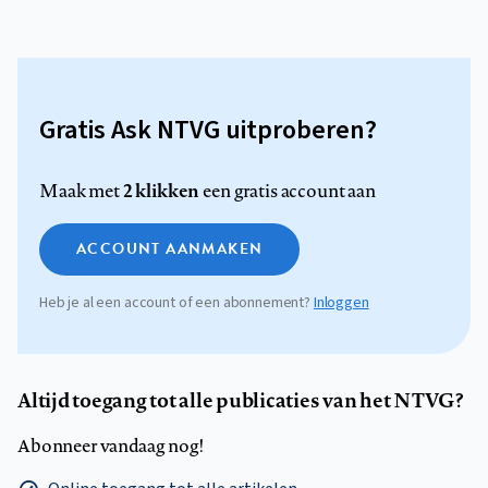
Gratis Ask NTVG uitproberen?
2 klikken
Maak met
een gratis account aan
ACCOUNT AANMAKEN
Heb je al een account of een abonnement?
Inloggen
Altijd toegang tot alle publicaties van het NTVG?
Abonneer vandaag nog!