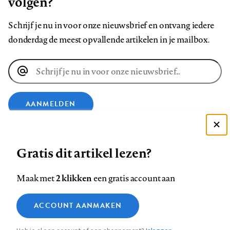
volgen?
Schrijf je nu in voor onze nieuwsbrief en ontvang iedere
donderdag de meest opvallende artikelen in je mailbox.
E-
mailadres
AANMELDEN
Deze site gebruikt cookies
VOLG ONS OP
Gratis dit artikel lezen?
Zie onze cookie policy
ACCEPTEER AANBEVOLEN INSTELLINGEN
Volg
Volg
Volg
Volg
Volg
Volg
2 klikken
Maak met
een gratis account aan
ons
ons
ons
ons
ons
ons
Functionele cookies
op
op
op
op
op
op
Contact
Colofon
Disclaimer
Privacy
About us
ACCOUNT AANMAKEN
Medische vragen verdienen
Sluiten
Footer
Analytische cookies
Facebook
LinkedIn
Bluesky
Instagram
YouTube
Pinterest
betrouwbare antwoorden