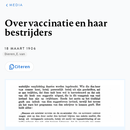
ARTIKELEN
VARIA
MEDIA
Kruimelpad
Over vaccinatie en haar
bestrijders
18 MAART 1906
Dieren, E. van
Citeren