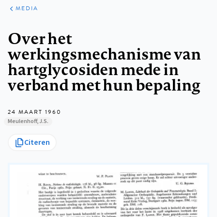
ARTIKELEN
VARIA
MEDIA
Kruimelpad
Over het
werkingsmechanisme van
hartglycosiden mede in
verband met hun bepaling
24 MAART 1960
Meulenhoff, J.S.
Citeren