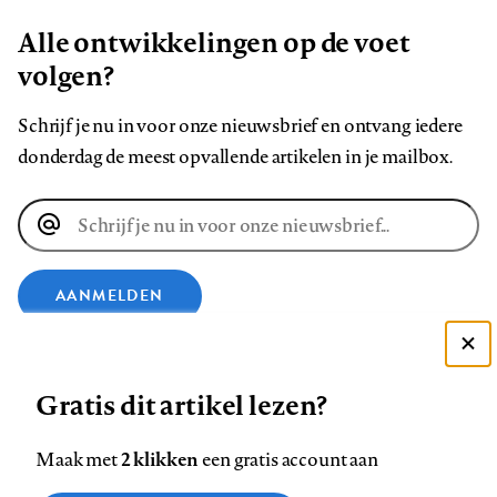
Alle ontwikkelingen op de voet
volgen?
Schrijf je nu in voor onze nieuwsbrief en ontvang iedere
donderdag de meest opvallende artikelen in je mailbox.
E-
mailadres
AANMELDEN
VOLG ONS OP
Deze site gebruikt cookies
Gratis dit artikel lezen?
Zie onze cookie policy
Volg
Volg
Volg
Volg
Volg
Volg
ACCEPTEER AANBEVOLEN INSTELLINGEN
2 klikken
Maak met
een gratis account aan
ons
ons
ons
ons
ons
ons