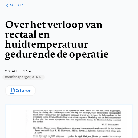
ARTIKELEN
VARIA
MEDIA
Kruimelpad
Over het verloop van
rectaal en
huidtemperatuur
gedurende de operatie
20 MEI 1954
Wolffensperger, W.A.G.
Citeren