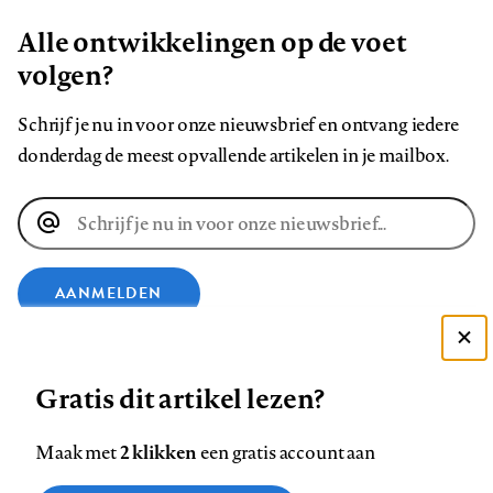
Alle ontwikkelingen op de voet
volgen?
Schrijf je nu in voor onze nieuwsbrief en ontvang iedere
donderdag de meest opvallende artikelen in je mailbox.
E-
mailadres
AANMELDEN
Deze site gebruikt cookies
VOLG ONS OP
Gratis dit artikel lezen?
Zie onze cookie policy
ACCEPTEER AANBEVOLEN INSTELLINGEN
Volg
Volg
Volg
Volg
Volg
Volg
2 klikken
Maak met
een gratis account aan
ons
ons
ons
ons
ons
ons