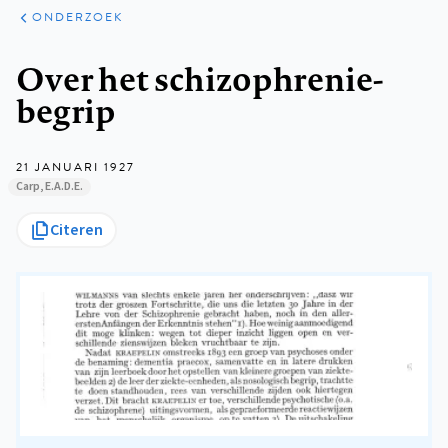
ARTIKELEN
ONDERZOEK
ONDERZOEK
Kruimelpad
Over het schizophrenie-
begrip
21 JANUARI 1927
Carp, E.A.D.E.
Citeren