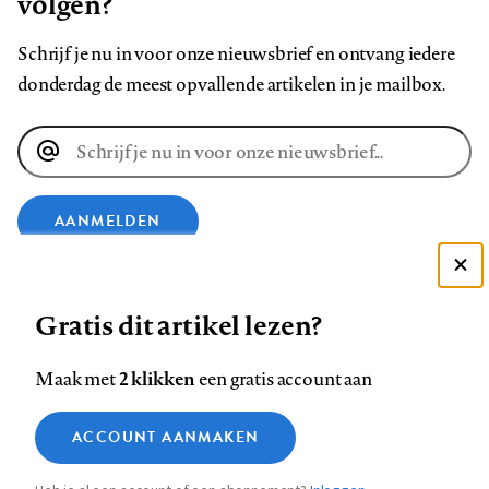
volgen?
Schrijf je nu in voor onze nieuwsbrief en ontvang iedere
donderdag de meest opvallende artikelen in je mailbox.
E-
mailadres
AANMELDEN
Deze site gebruikt cookies
VOLG ONS OP
Gratis dit artikel lezen?
Zie onze cookie policy
ACCEPTEER AANBEVOLEN INSTELLINGEN
Volg
Volg
Volg
Volg
Volg
Volg
2 klikken
Maak met
een gratis account aan
ons
ons
ons
ons
ons
ons
Functionele cookies
op
op
op
op
op
op
Contact
Colofon
Disclaimer
Privacy
About us
ACCOUNT AANMAKEN
Medische vragen verdienen
Sluiten
Footer
Analytische cookies
Facebook
LinkedIn
Bluesky
Instagram
YouTube
Pinterest
betrouwbare antwoorden