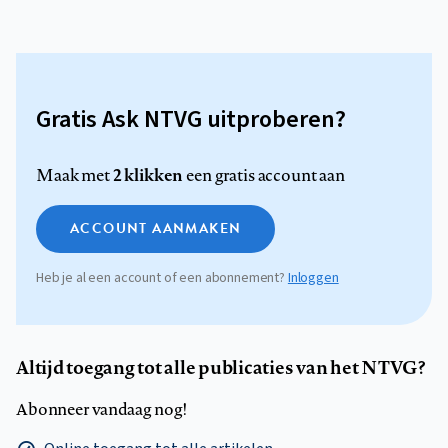
Gratis Ask NTVG uitproberen?
2 klikken
Maak met
een gratis account aan
ACCOUNT AANMAKEN
Heb je al een account of een abonnement?
Inloggen
Altijd toegang tot alle publicaties van het NTVG?
Abonneer vandaag nog!