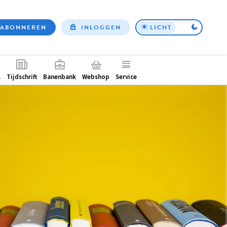
ABONNEREN
INLOGGEN
LICHT
Top
nav
ntair
s
Tijdschrift
Banenbank
Webshop
Service