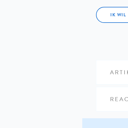
IK WI
ARTI
REAC