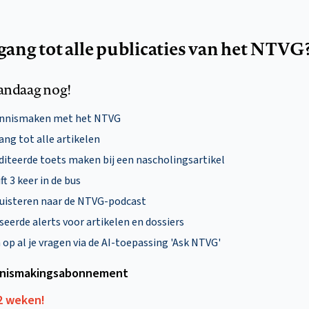
egang tot alle publicaties van het NTVG
andaag nog!
ennismaken met het NTVG
ng tot alle artikelen
diteerde toets maken bij een nascholingsartikel
ft 3 keer in de bus
uisteren naar de NTVG-podcast
eerde alerts voor artikelen en dossiers
p al je vragen via de AI-toepassing 'Ask NTVG'
nismakings­abonnement
12 weken!