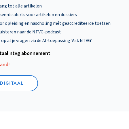
ng tot alle artikelen
eerde alerts voor artikelen en dossiers
oor opleiding en nascholing mét geaccrediteerde toetsen
uisteren naar de NTVG-podcast
p al je vragen via de AI-toepassing 'Ask NTVG'
itaal ntvg abonnement
aand!
 DIGITAAL