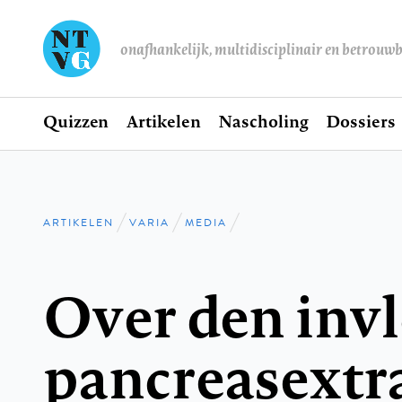
onafhankelijk, multidisciplinair en betrouw
Home
Quizzen
Artikelen
Nascholing
Dossiers
Hoofdnavigatie
ARTIKELEN
VARIA
MEDIA
Kruimelpad
Over den inv
pancreasextra