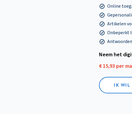
Online toega
Gepersonalis
Artikelen v
Onbeperkt l
Antwoorden o
Neem het dig
€ 15,93 per m
IK WIL