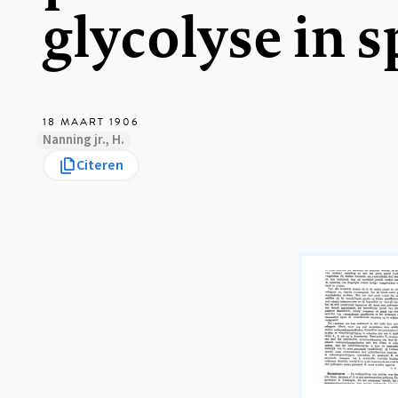
glycolyse in 
18 MAART 1906
Nanning jr., H.
Citeren