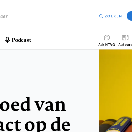
baar
ZOEKEN
Podcast
Compleme
Ask NTVG
Auteur
menu
loed van
ct op de