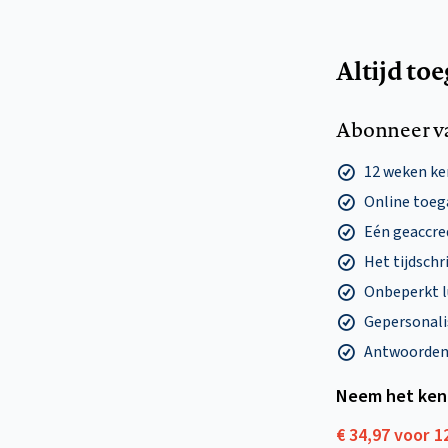
Altijd to
Abonneer v
12 weken k
Online toega
Eén geaccre
Het tijdschri
Onbeperkt l
Gepersonalis
Antwoorden o
Neem het ken
€ 34,97 voor 