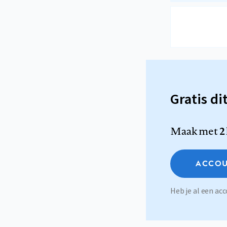
Gratis di
Maak met
2
ACCOU
Heb je al een a