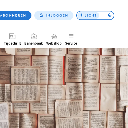
ABONNEREN
INLOGGEN
LICHT
Top
nav
ntair
s
Tijdschrift
Banenbank
Webshop
Service