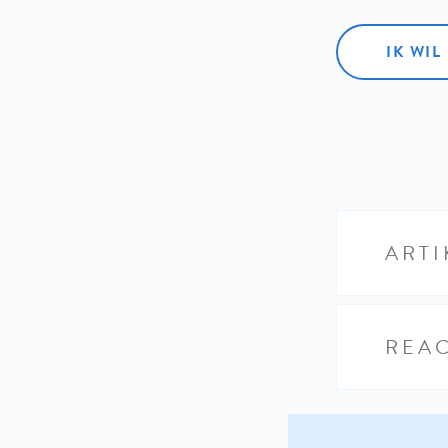
IK WI
ARTI
REAC