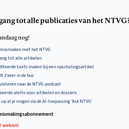
egang tot alle publicaties van het NTVG
andaag nog!
ennismaken met het NTVG
ng tot alle artikelen
diteerde toets maken bij een nascholingsartikel
ft 3 keer in de bus
uisteren naar de NTVG-podcast
eerde alerts voor artikelen en dossiers
p al je vragen via de AI-toepassing 'Ask NTVG'
nismakings­abonnement
12 weken!