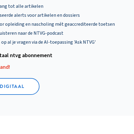
ng tot alle artikelen
eerde alerts voor artikelen en dossiers
oor opleiding en nascholing mét geaccrediteerde toetsen
uisteren naar de NTVG-podcast
p al je vragen via de AI-toepassing 'Ask NTVG'
itaal ntvg abonnement
aand!
 DIGITAAL