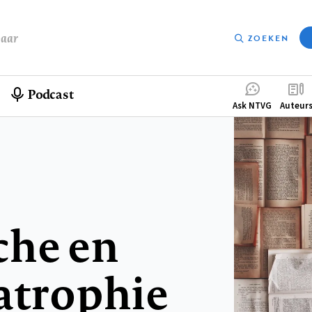
baar
ZOEKEN
Podcast
Compleme
Ask NTVG
Auteur
menu
che en
atrophie