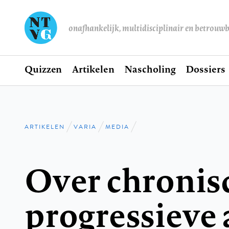
onafhankelijk, multidisciplinair en betrouw
Home
Quizzen
Artikelen
Nascholing
Dossiers
Hoofdnavigatie
ARTIKELEN
VARIA
MEDIA
Kruimelpad
Over chronis
progressieve 