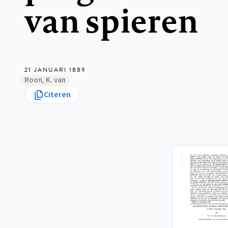
van spieren
21 JANUARI 1889
Roon, K. van
Citeren