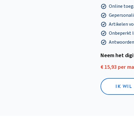
Online toega
Gepersonalis
Artikelen v
Onbeperkt l
Antwoorden o
Neem het dig
€ 15,93 per m
IK WIL