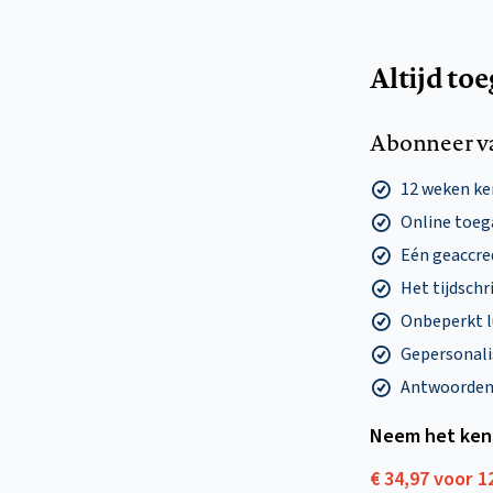
Altijd to
Abonneer v
12 weken k
Online toega
Eén geaccre
Het tijdschri
Onbeperkt l
Gepersonalis
Antwoorden o
Neem het ken
€ 34,97 voor 