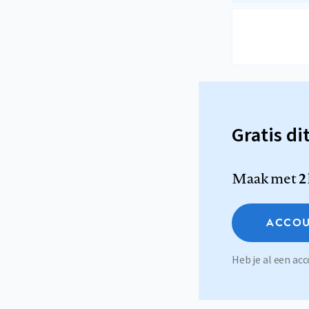
Gratis di
Maak met
2
ACCOU
Heb je al een a